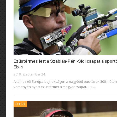
Ezüstérmes lett a Szabián-Péni-Sidi csapat a sport
Eb-n
2019. szeptember 24.
A tomezzói Európa-bajnokságon a nagyöbű puskások 300 méter
versenyén nyert ezüstérmet a magyar csapat.
300
…
SPORT