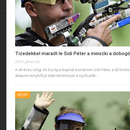
Tizedekkel maradt le Sidi Péter a minszki a dobogó
2019. június 26.
A 40 éves világ- és Európa-bajnok komáromi Sidi Péter a 60 lövés
alapversenyből jó teljesítménnyel a nyolcadik
…
SPORT