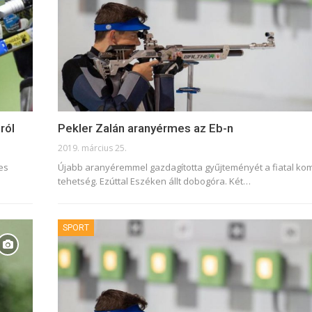
ról
Pekler Zalán aranyérmes az Eb-n
2019. március 25.
es
Újabb aranyéremmel gazdagította gyűjteményét a fiatal ko
tehetség. Ezúttal Eszéken állt dobogóra. Két
…
SPORT