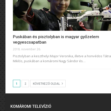
Puskában és pisztolyban is magyar győzelem
vegyescsapatban
2018. november 26.
Pisztolyban a keszthelyi Major Veronika, illetve a honvédos Tátra
Miklós, puskában a komáromi Nagy Sándor és…
1
2
KÖVETKEZŐ OLDAL
KOMÁROMI TELEVÍZIÓ