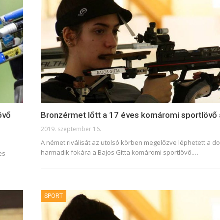
övő
Bronzérmet lőtt a 17 éves komáromi sportlövő 
2019. szeptember 16.
A német riválisát az utolsó körben megelőzve léphetett a d
harmadik fokára a Bajos Gitta komáromi sportlövő.
…
es
SPORT