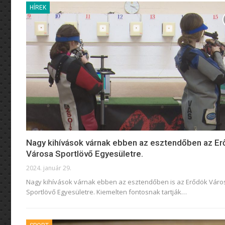
HÍREK
Nagy kihívások várnak ebben az esztendőben az E
Városa Sportlövő Egyesületre.
2024. január 29.
Nagy kihívások várnak ebben az esztendőben is az Erődök Váro
Sportlövő Egyesületre. Kiemelten fontosnak tartják
…