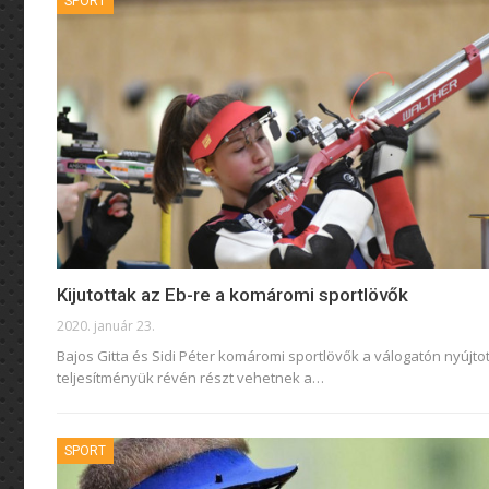
SPORT
Kijutottak az Eb-re a komáromi sportlövők
2020. január 23.
Bajos Gitta és Sidi Péter komáromi sportlövők a válogatón nyújtot
teljesítményük révén részt vehetnek a
…
SPORT