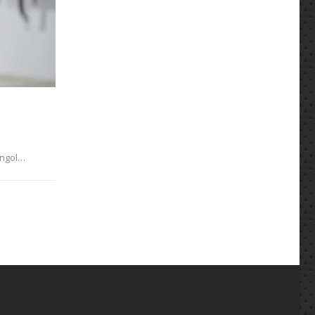
ongol…