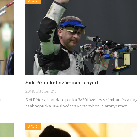
SPORT
Sidi Péter két számban is nyert
2019. október 21.
t
Sidi Péter a standard puska 3×20 lövéses számban és a na
szabadpuska 3×40 lövéses versenyben is aranyérmet
…
SPORT