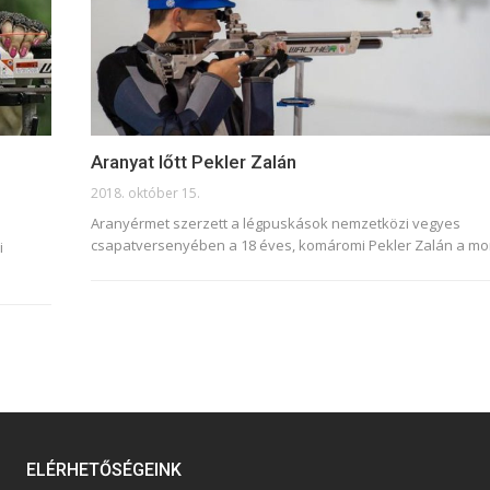
Aranyat lőtt Pekler Zalán
2018. október 15.
Aranyérmet szerzett a légpuskások nemzetközi vegyes
csapatversenyében a 18 éves, komáromi Pekler Zalán a m
i
ELÉRHETŐSÉGEINK