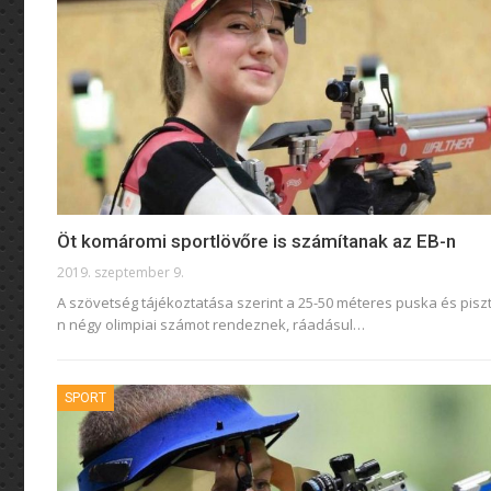
Öt komáromi sportlövőre is számítanak az EB-n
2019. szeptember 9.
A szövetség tájékoztatása szerint a 25-50 méteres puska és piszt
n négy olimpiai számot rendeznek, ráadásul
…
SPORT