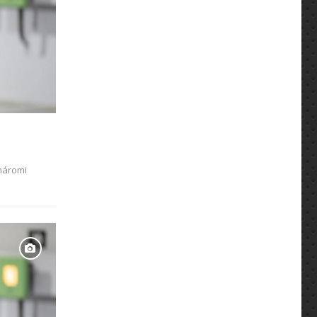
máromi