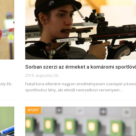
Sorban szerzi az érmeket a komáromi sportlövő
2019. augusztus 26.
oly Eb-
Fiatal kora ellenére nagyon eredményesen szerepel a kom
sportlövész lány, aki elmúlt nemzetközi versenyein
…
SPORT