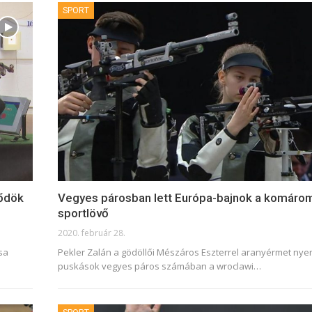
SPORT
rődök
Vegyes párosban lett Európa-bajnok a komáro
sportlövő
2020. február 28.
sa
Pekler Zalán a gödöllői Mészáros Eszterrel aranyérmet nyert
puskások vegyes páros számában a wroclawi
…