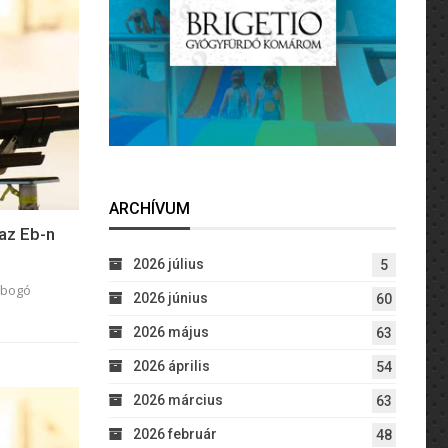
ARCHÍVUM
az Eb-n
2026 július
5
obogó
2026 június
60
2026 május
63
2026 április
54
2026 március
63
2026 február
48