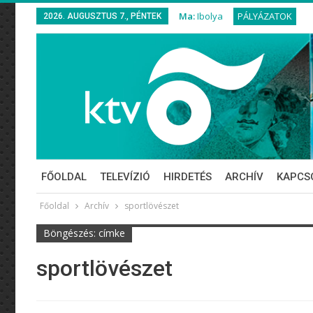
Ma:
Ibolya
PÁLYÁZATOK
2026. AUGUSZTUS 7., PÉNTEK
FŐOLDAL
TELEVÍZIÓ
HIRDETÉS
ARCHÍV
KAPCS
Főoldal
Archív
sportlövészet
Böngészés: címke
sportlövészet