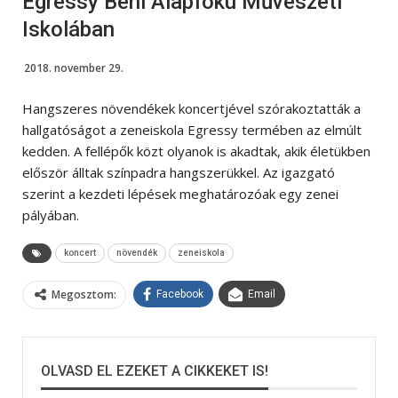
Egressy Béni Alapfokú Művészeti
Iskolában
2018. november 29.
Hangszeres növendékek koncertjével szórakoztatták a
hallgatóságot a zeneiskola Egressy termében az elmúlt
kedden. A fellépők közt olyanok is akadtak, akik életükben
először álltak színpadra hangszerükkel. Az igazgató
szerint a kezdeti lépések meghatározóak egy zenei
pályában.
koncert
növendék
zeneiskola
Megosztom:
Facebook
Email
OLVASD EL EZEKET A CIKKEKET IS!