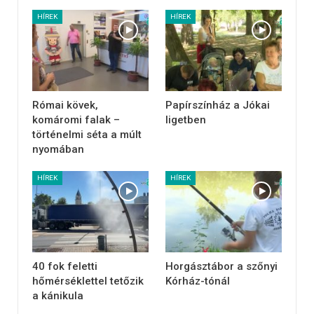
HÍREK
HÍREK
Római kövek,
Papírszínház a Jókai
komáromi falak –
ligetben
történelmi séta a múlt
nyomában
HÍREK
HÍREK
40 fok feletti
Horgásztábor a szőnyi
hőmérséklettel tetőzik
Kórház-tónál
a kánikula