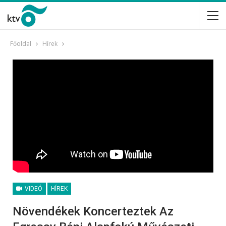
Főoldal
Hírek
VIDEÓ
HÍREK
Növendékek Koncerteztek Az