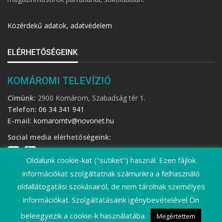
Közérdekű adatok, adatvédelem
ELÉRHETŐSÉGEINK
KOMÁROMI TELEVÍZIÓ
Címünk:
2900 Komárom, Szabadság tér 1.
Telefon:
06 34 341 941
E-mail:
komaromtv@novonet.hu
Social media elérhetőségeink:
Oldalunk cookie-kat ("sütiket") használ. Ezen fájlok
információkat szolgáltatnak számunkra a felhasználó
oldallátogatási szokásairól, de nem tárolnak személyes
információkat. Szolgáltatásaink igénybevételével Ön
©
2026 Komáromi Televízió • Minden jog fenntartva!
beleegyezik a cookie-k használatába.
Megértettem