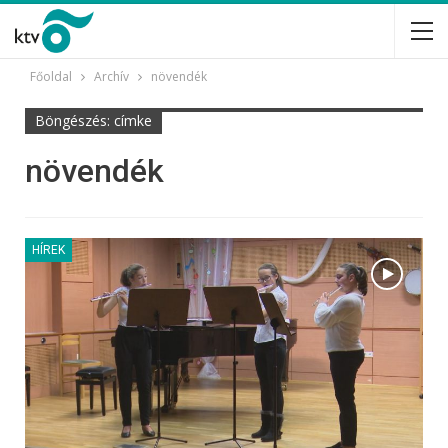
Főoldal
Archív
növendék
Böngészés: címke
növendék
HÍREK