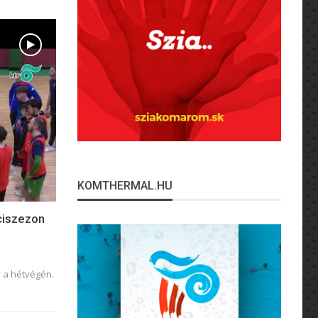
KOMTHERMAL.HU
ciszezon
y a hétvégén.