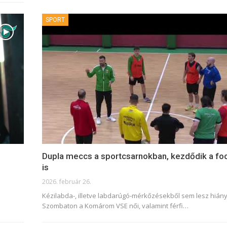
SPORT
Dupla meccs a sportcsarnokban, kezdődik a fo
is
2026. február 26.
Kézilabda-, illetve labdarúgó-mérkőzésekből sem lesz hián
Szombaton a Komárom VSE női, valamint férfi
…