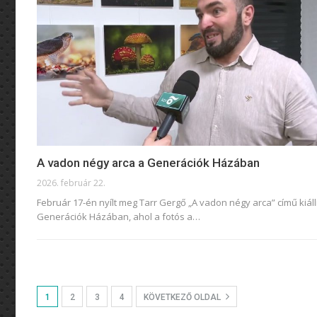
A vadon négy arca a Generációk Házában
2026. február 22.
Február 17-én nyílt meg Tarr Gergő „A vadon négy arca” című kiáll
Generációk Házában, ahol a fotós a
…
1
2
3
4
KÖVETKEZŐ OLDAL