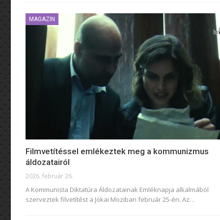
MAGAZIN
Filmvetítéssel emlékeztek meg a kommunizmus
áldozatairól
2026. február 26.
A Kommunista Diktatúra Áldozatainak Emléknapja alkalmából
szerveztek filvetítést a Jókai Moziban február 25-én. Az
…