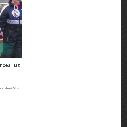
encés Ház
a űzte el a