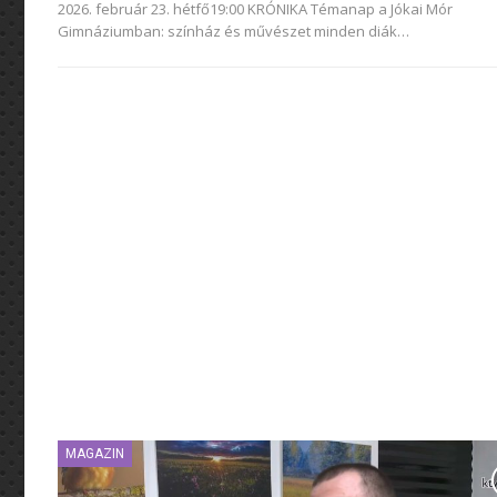
2026. február 23. hétfő19:00 KRÓNIKA
Témanap a Jókai Mór
Gimnáziumban: színház és művészet minden diák
…
MAGAZIN