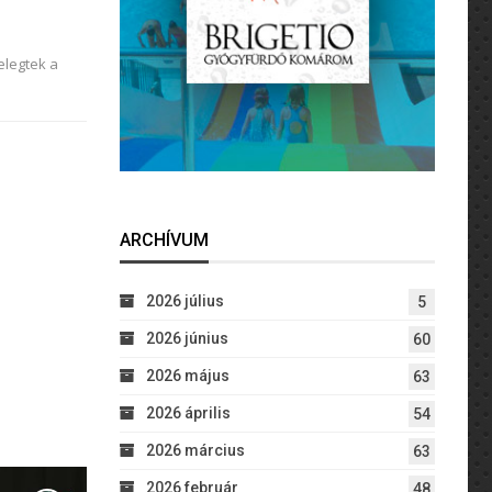
telegtek a
ARCHÍVUM
2026 július
5
2026 június
60
2026 május
63
2026 április
54
2026 március
63
2026 február
48