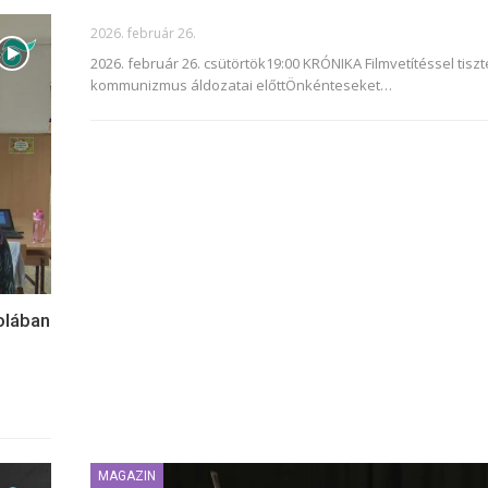
2026. február 26.
2026. február 26. csütörtök19:00 KRÓNIKA
Filmvetítéssel tisz
kommunizmus áldozatai előttÖnkénteseket
…
olában
MAGAZIN