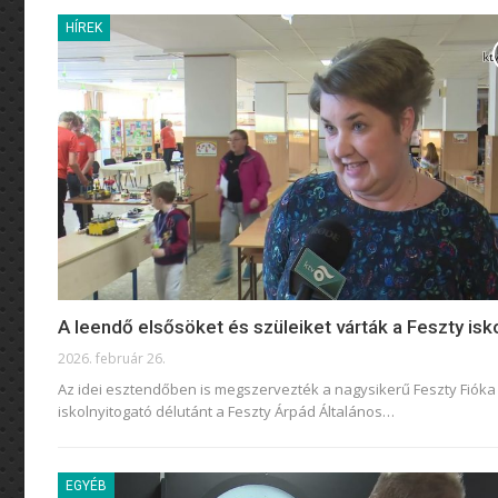
HÍREK
A leendő elsősöket és szüleiket várták a Feszty isk
2026. február 26.
Az idei esztendőben is megszervezték a nagysikerű Feszty Fióka
iskolnyitogató délutánt a Feszty Árpád Általános
…
EGYÉB