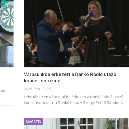
Városunkba érkezett a Dankó Rádió utazó
koncertsorozata
2026. február 23.
árom
Február 19-én városunkba érkezett a Dankó Rádió utazó
koncertsorozata, a Dankó Klub. A Szőnyi Petőfi Sándor
…
MAGAZIN