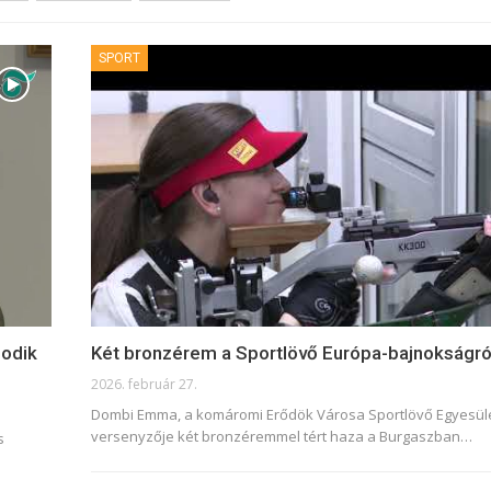
SPORT
odik
Két bronzérem a Sportlövő Európa-bajnokságró
2026. február 27.
Dombi Emma, a komáromi Erődök Városa Sportlövő Egyesül
versenyzője két bronzéremmel tért haza a Burgaszban
…
s