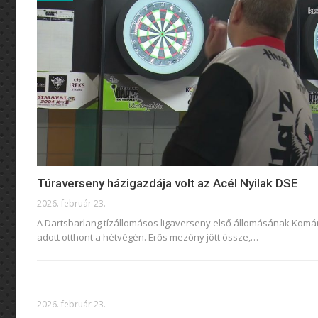
Túraverseny házigazdája volt az Acél Nyilak DSE
2026. február 23.
A Dartsbarlang tízállomásos ligaverseny első állomásának Kom
adott otthont a hétvégén. Erős mezőny jött össze,
…
2026. február 23.