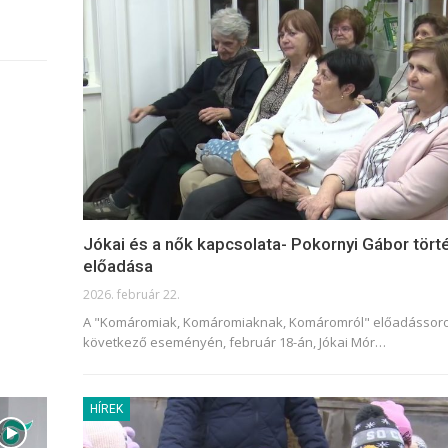
Jókai és a nők kapcsolata- Pokornyi Gábor tör
előadása
2026. február 22.
A "Komáromiak, Komáromiaknak, Komáromról" előadássor
következő eseményén, február 18-án, Jókai Mór
…
HÍREK