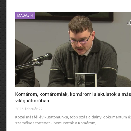
MAGAZIN
Komárom, komáromiak, komáromi alakulatok a más
világháborúban
2026. február 27.
Közel másfél év kutatómunka, több száz oldalnyi dokumentum é
személyes történet – bemutatták a Komárom,
…