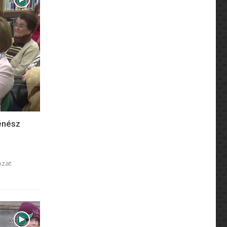
ténész
ozat