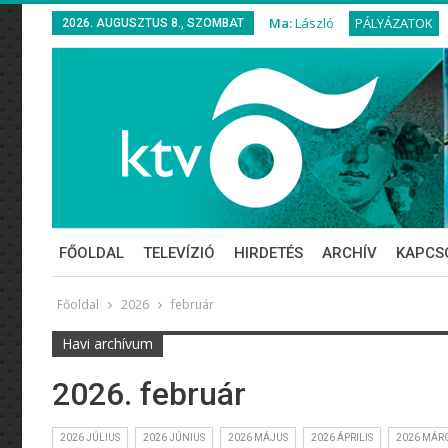
Ma:
László
PÁLYÁZATOK
2026. AUGUSZTUS 8., SZOMBAT
FŐOLDAL
TELEVÍZIÓ
HIRDETÉS
ARCHÍV
KAPCS
Főoldal
2026
február
Havi archívum
2026. február
2026 JÚLIUS
2026 JÚNIUS
2026 MÁJUS
2026 ÁPRILIS
2026 MÁR