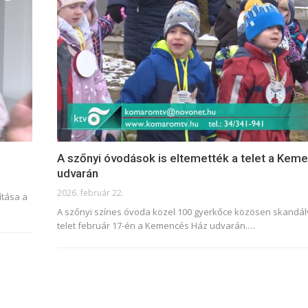
A szőnyi óvodások is eltemették a telet a Kem
udvarán
2026. február 22.
ítása a
A szőnyi színes óvoda közel 100 gyerkőce közösen skandálv
telet február 17-én a Kemencés Ház udvarán.
…