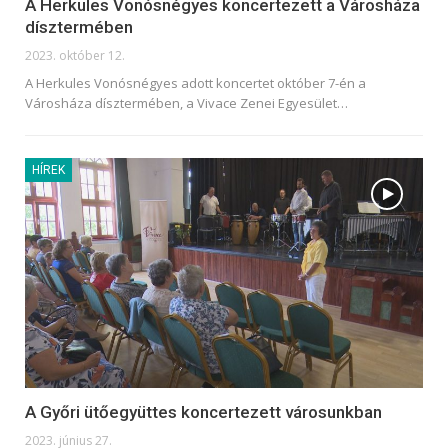
A Herkules Vonósnégyes koncertezett a Városháza
dísztermében
2023. október 12.
A Herkules Vonósnégyes adott koncertet október 7-én a
Városháza dísztermében, a Vivace Zenei Egyesület
…
HÍREK
A Győri ütőegyüttes koncertezett városunkban
2023. június 27.