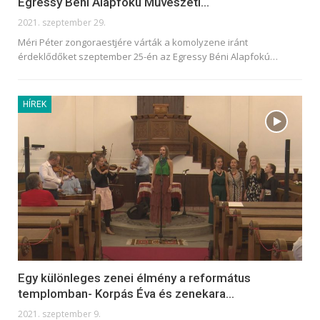
Egressy Béni Alapfokú Művészeti…
2021. szeptember 29.
Méri Péter zongoraestjére várták a komolyzene iránt
érdeklődőket szeptember 25-én az Egressy Béni Alapfokú
…
HÍREK
Egy különleges zenei élmény a református
templomban- Korpás Éva és zenekara…
2021. szeptember 9.