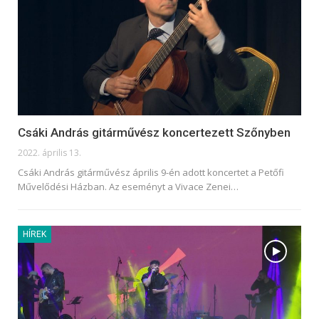
Csáki András gitárművész koncertezett Szőnyben
2022. április 13.
Csáki András gitárművész április 9-én adott koncertet a Petőfi
Művelődési Házban. Az eseményt a Vivace Zenei
…
HÍREK