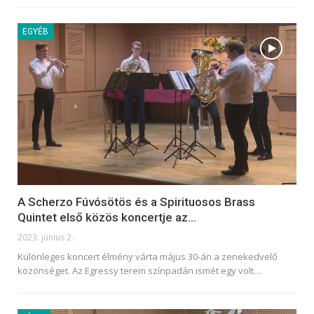
EGYÉB
A Scherzo Fúvósötös és a Spirituosos Brass
Quintet első közös koncertje az…
2023. június 2.
Különleges koncert élmény várta május 30-án a zenekedvelő
közönséget. Az Egressy terem színpadán ismét egy volt
…