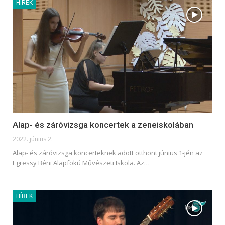
HÍREK
Alap- és záróvizsga koncertek a zeneiskolában
2022. június 2.
Alap- és záróvizsga koncerteknek adott otthont június 1-jén az
Egressy Béni Alapfokú Művészeti Iskola. Az
…
HÍREK