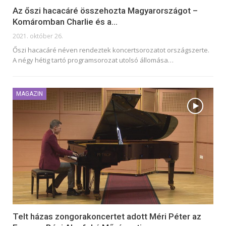
Az őszi hacacáré összehozta Magyarországot –
Komáromban Charlie és a…
2021. október 26.
Őszi hacacáré néven rendeztek koncertsorozatot országszerte.
A négy hétig tartó programsorozat utolsó állomása
…
MAGAZIN
Telt házas zongorakoncertet adott Méri Péter az