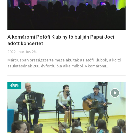
A komáromi Petőfi Klub nyitó buliján Pápai Joci
adott koncertet
2022. március 28.
Márciusban országszerte megalakultak a Petőfi Klubok, a költő
születésének 200. évfordulója alkalmából. A komáromi
…
HÍREK