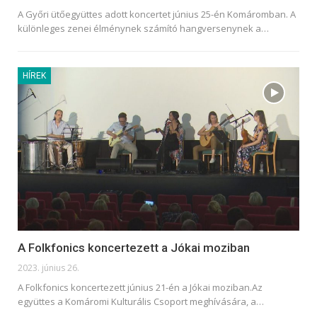
A Győri ütőegyüttes adott koncertet június 25-én Komáromban. A
különleges zenei élménynek számító hangversenynek a
…
HÍREK
A Folkfonics koncertezett a Jókai moziban
2023. június 26.
A Folkfonics koncertezett június 21-én a Jókai moziban.Az
együttes a Komáromi Kulturális Csoport meghívására, a
…