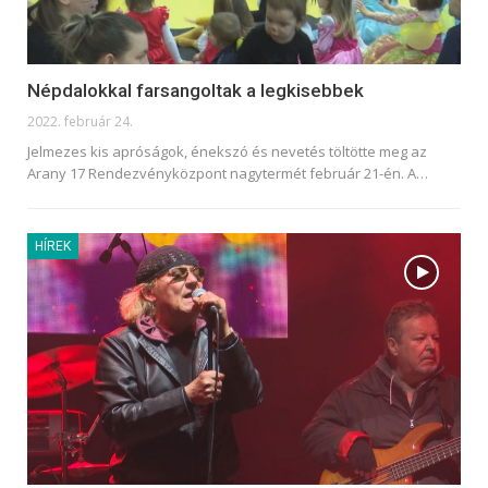
Népdalokkal farsangoltak a legkisebbek
2022. február 24.
Jelmezes kis apróságok, énekszó és nevetés töltötte meg az
Arany 17 Rendezvényközpont nagytermét február 21-én. A
…
HÍREK