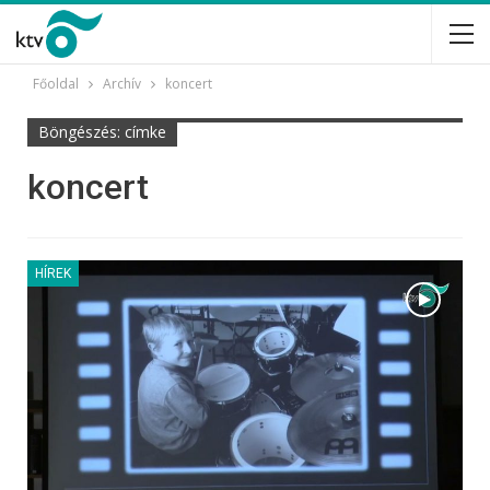
Főoldal
Archív
koncert
Böngészés: címke
koncert
HÍREK