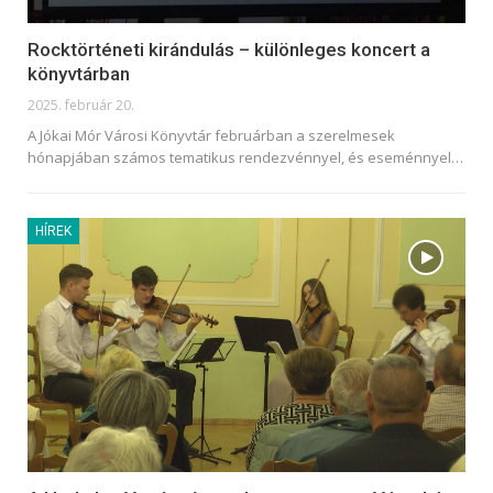
Rocktörténeti kirándulás – különleges koncert a
könyvtárban
2025. február 20.
A Jókai Mór Városi Könyvtár februárban a szerelmesek
hónapjában számos tematikus rendezvénnyel, és eseménnyel
…
HÍREK