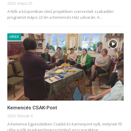
2020. május 25.
A Nők a központban című projektben szerveztek szabadtéri
programot május 22-én a Kemencés Ház udvarán. A
…
HÍREK
Kemencés CSAK-Pont
2020. február 6.
A Kemence Egyesületben Család és Karrierpont nyílt, melynek fő
célja a nők munkaerőpiacra történő visszasegítése.
…