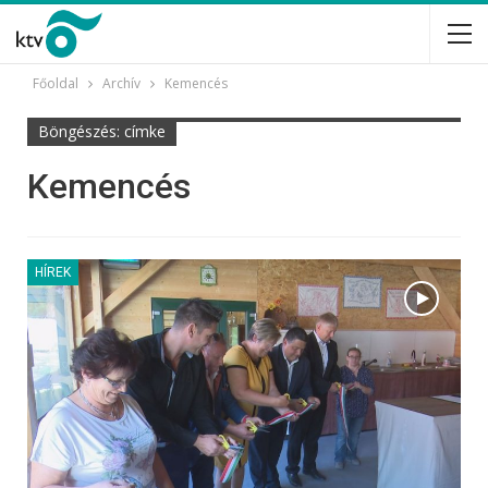
Főoldal
Archív
Kemencés
Böngészés: címke
Kemencés
HÍREK