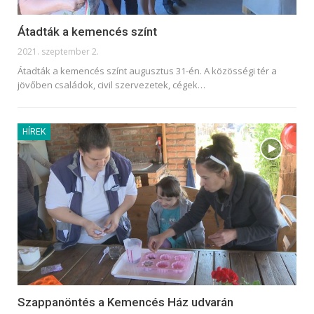
Átadták a kemencés színt
2021. szeptember 2.
Átadták a kemencés színt augusztus 31-én. A közösségi tér a
jövőben családok, civil szervezetek, cégek
…
HÍREK
Szappanöntés a Kemencés Ház udvarán