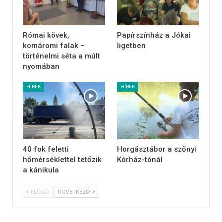
Római kövek,
Papírszínház a Jókai
komáromi falak –
ligetben
történelmi séta a múlt
nyomában
HÍREK
HÍREK
40 fok feletti
Horgásztábor a szőnyi
hőmérséklettel tetőzik
Kórház-tónál
a kánikula
ELŐZŐ
KÖVETKEZŐ