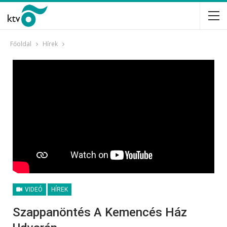
Főoldal
Hírek
VIDEÓ
HÍREK
Szappanöntés A Kemencés Ház