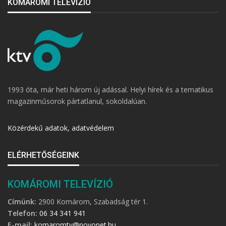
KOMÁROMI TELEVÍZIÓ
1993 óta, már heti három új adással. Helyi hírek és a tematikus
magazinműsorok pártatlanul, sokoldalúan.
Közérdekű adatok, adatvédelem
ELÉRHETŐSÉGEINK
KOMÁROMI TELEVÍZIÓ
Címünk:
2900 Komárom, Szabadság tér 1.
Telefon:
06 34 341 941
E-mail:
komaromtv@novonet.hu