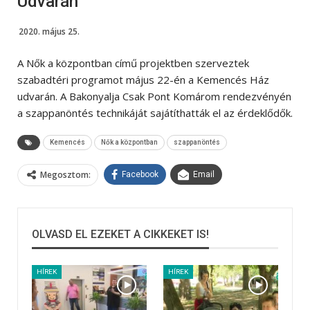
Udvarán
2020. május 25.
A Nők a központban című projektben szerveztek
szabadtéri programot május 22-én a Kemencés Ház
udvarán. A Bakonyalja Csak Pont Komárom rendezvényén
a szappanöntés technikáját sajátíthatták el az érdeklődők.
Kemencés
Nők a központban
szappanöntés
Megosztom:
Facebook
Email
OLVASD EL EZEKET A CIKKEKET IS!
HÍREK
HÍREK