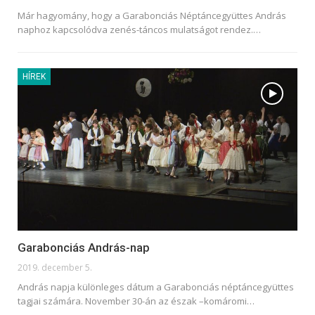
Már hagyomány, hogy a Garabonciás Néptáncegyüttes András
naphoz kapcsolódva zenés-táncos mulatságot rendez.
…
HÍREK
Garabonciás András-nap
2019. december 5.
András napja különleges dátum a Garabonciás néptáncegyüttes
tagjai számára. November 30-án az észak –komáromi
…