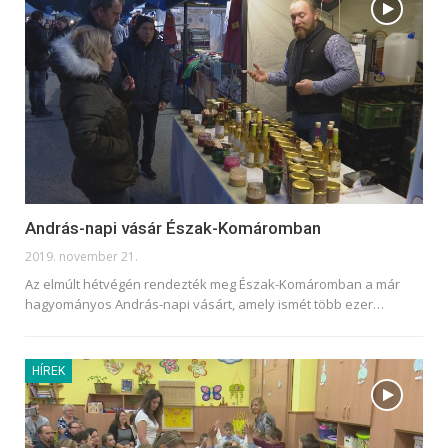
András-napi vásár Észak-Komáromban
2019. november 21.
Az elmúlt hétvégén rendezték meg Észak-Komáromban a már
hagyományos András-napi vásárt, amely ismét több ezer
…
HÍREK