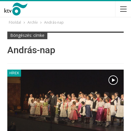
Főoldal
Archív
András-nap
Böngészés: címke
András-nap
HÍREK