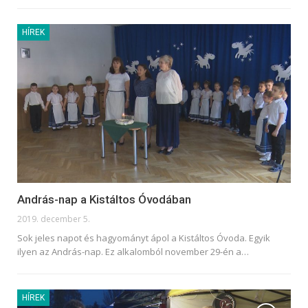
HÍREK
András-nap a Kistáltos Óvodában
2019. december 5.
Sok jeles napot és hagyományt ápol a Kistáltos Óvoda. Egyik
ilyen az András-nap. Ez alkalomból november 29-én a
…
HÍREK