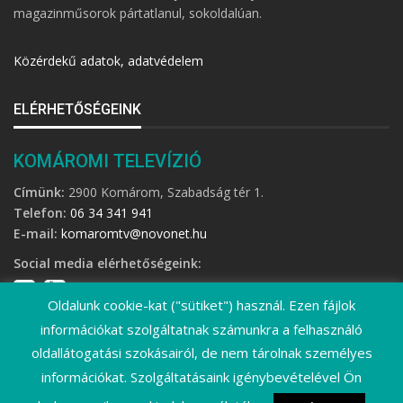
magazinműsorok pártatlanul, sokoldalúan.
Közérdekű adatok, adatvédelem
ELÉRHETŐSÉGEINK
KOMÁROMI TELEVÍZIÓ
Címünk:
2900 Komárom, Szabadság tér 1.
Telefon:
06 34 341 941
E-mail:
komaromtv@novonet.hu
Social media elérhetőségeink:
Oldalunk cookie-kat ("sütiket") használ. Ezen fájlok
információkat szolgáltatnak számunkra a felhasználó
oldallátogatási szokásairól, de nem tárolnak személyes
információkat. Szolgáltatásaink igénybevételével Ön
©
2026 Komáromi Televízió • Minden jog fenntartva!