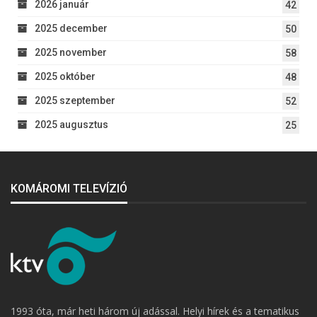
2026 január
42
2025 december
50
2025 november
58
2025 október
48
2025 szeptember
52
2025 augusztus
25
KOMÁROMI TELEVÍZIÓ
1993 óta, már heti három új adással. Helyi hírek és a tematikus