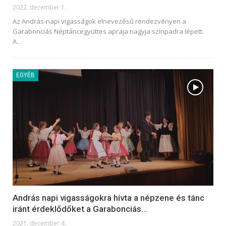
2022. december 1.
Az András-napi vigasságok elnevezésű rendezvényen a
Garabonciás Néptáncegyüttes apraja nagyja színpadra lépett.
A
…
EGYÉB
András napi vigasságokra hívta a népzene és tánc
iránt érdeklődőket a Garabonciás…
2021. december 4.