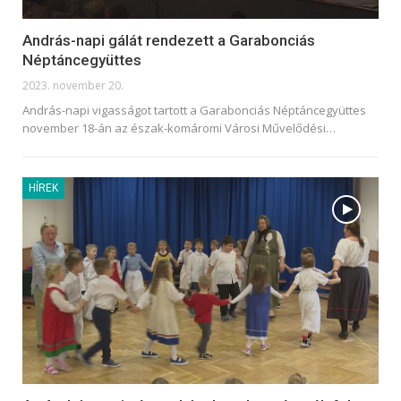
András-napi gálát rendezett a Garabonciás
Néptáncegyüttes
2023. november 20.
András-napi vigasságot tartott a Garabonciás Néptáncegyüttes
november 18-án az észak-komáromi Városi Művelődési
…
HÍREK