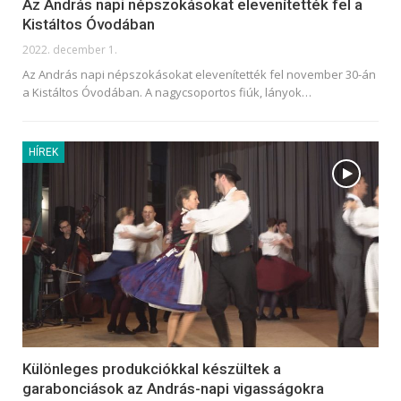
Az András napi népszokásokat elevenítették fel a
Kistáltos Óvodában
2022. december 1.
Az András napi népszokásokat elevenítették fel november 30-án
a Kistáltos Óvodában. A nagycsoportos fiúk, lányok
…
HÍREK
Különleges produkciókkal készültek a
garabonciások az András-napi vigasságokra