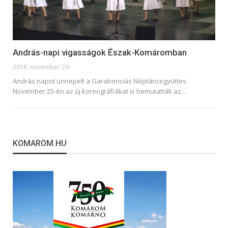
András-napi vigasságok Észak-Komáromban
2018. november 29.
András napot ünnepelt a Garabonciás Néptáncegyüttes.
November 25-én az új koreográfiákat is bemutatták az…
KOMAROM.HU