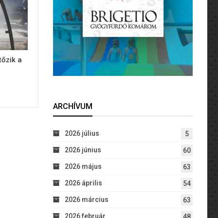
tőzik a
ARCHÍVUM
2026 július
5
2026 június
60
2026 május
63
2026 április
54
2026 március
63
2026 február
48