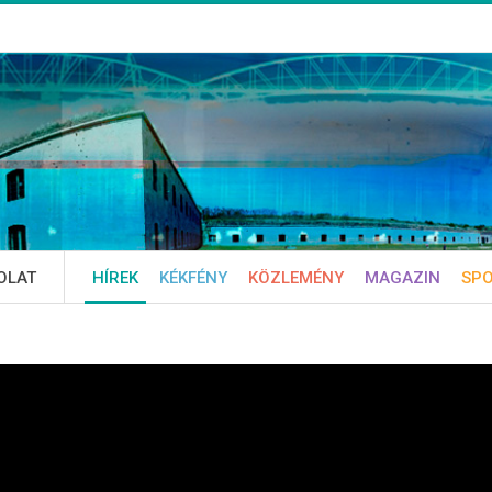
OLAT
HÍREK
KÉKFÉNY
KÖZLEMÉNY
MAGAZIN
SP