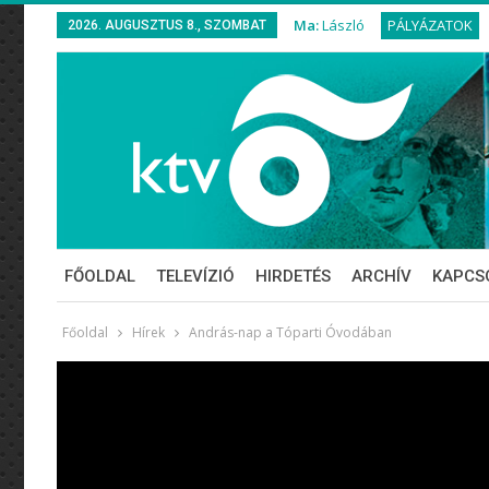
Ma:
László
PÁLYÁZATOK
2026. AUGUSZTUS 8., SZOMBAT
FŐOLDAL
TELEVÍZIÓ
HIRDETÉS
ARCHÍV
KAPCS
Főoldal
Hírek
András-nap a Tóparti Óvodában