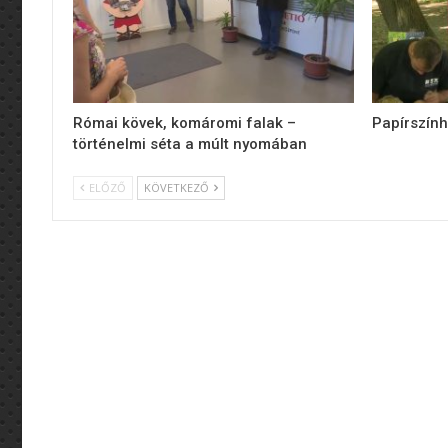
Római kövek, komáromi falak –
Papírszính
történelmi séta a múlt nyomában
ELŐZŐ
KÖVETKEZŐ