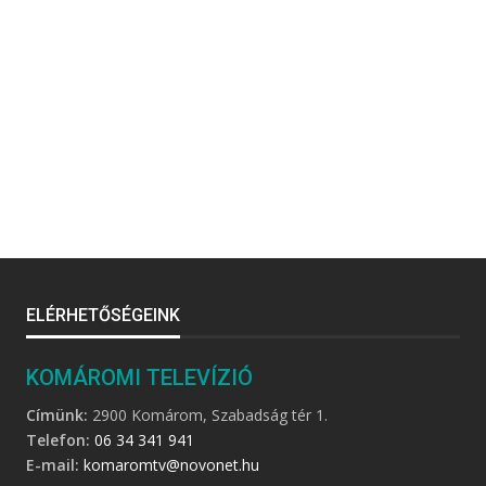
ELÉRHETŐSÉGEINK
KOMÁROMI TELEVÍZIÓ
Címünk:
2900 Komárom, Szabadság tér 1.
Telefon:
06 34 341 941
E-mail:
komaromtv@novonet.hu