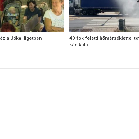
áz a Jókai ligetben
40 fok feletti hőmérséklettel te
kánikula