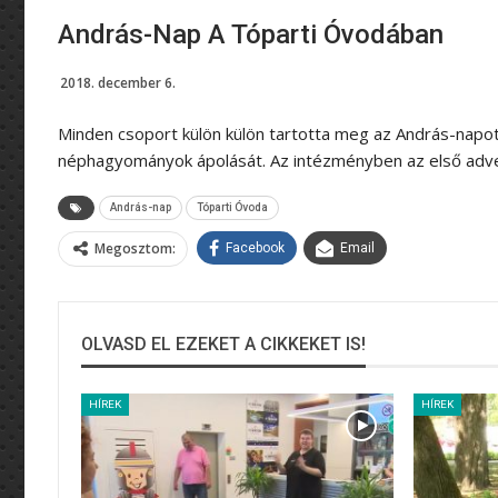
András-Nap A Tóparti Óvodában
2018. december 6.
Minden csoport külön külön tartotta meg az András-napot
néphagyományok ápolását. Az intézményben az első adven
András-nap
Tóparti Óvoda
Megosztom:
Facebook
Email
OLVASD EL EZEKET A CIKKEKET IS!
HÍREK
HÍREK