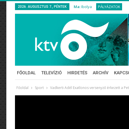
Ma:
Ibolya
PÁLYÁZATOK
2026. AUGUSZTUS 7., PÉNTEK
FŐOLDAL
TELEVÍZIÓ
HIRDETÉS
ARCHÍV
KAPCS
Főoldal
Sport
Vadkerti Adél Exatlonos versenyző érkezett a Pe