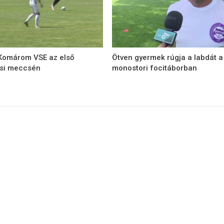
 Komárom VSE az első
Ötven gyermek rúgja a labdát a
ési meccsén
monostori focitáborban