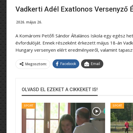
Vadkerti Adél Exatlonos Versenyző É
2026. május 26.
A Komáromi Petőfi Sándor Általános Iskola egy egész het
évfordulóját. Ennek részeként érkezett május 18-án Vadke
Hungary versenyen elért eredményeiről, valamint tapaszta
Megosztom:
Facebook
Email
OLVASD EL EZEKET A CIKKEKET IS!
SPORT
SPORT