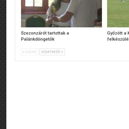
Szezonzárót tartottak a
Győzött a
Palánkdöngetők
felkészül
ELŐZŐ
KÖVETKEZŐ