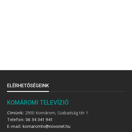
ELÉRHETŐSÉGEINK
KOMÁROMI TELEVÍZIÓ
Címünk:
2900 Komárom, Szabadság tér 1.
Telefon:
06 34 341 941
E-mail:
komaromtv@novonet.hu