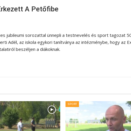
rkezett A Petőfibe
es jubileumi sorozattal ünnepli a testnevelés és sport tagozat 5
rti Adél, az iskola egykori tanítványa az intézménybe, hogy az E
latiról beszéljen a diákoknak.
SPORT