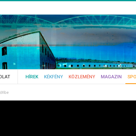
OLAT
HÍREK
KÉKFÉNY
KÖZLEMÉNY
MAGAZIN
SP
tőfibe