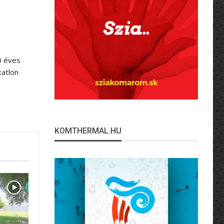
0 éves
xatlon
KOMTHERMAL.HU