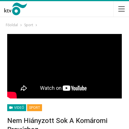
Főoldal
Sport
VIDEÓ
SPORT
Nem Hiányzott Sok A Komáromi