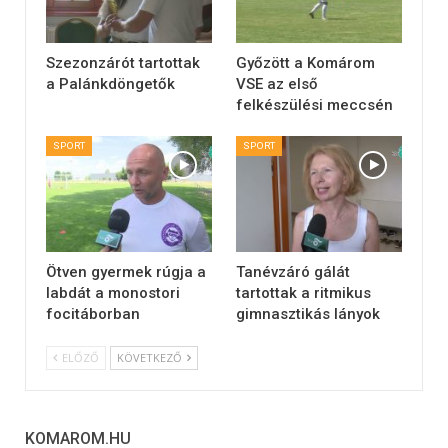
Szezonzárót tartottak
Győzött a Komárom
a Palánkdöngetők
VSE az első
felkészülési meccsén
SPORT
SPORT
Ötven gyermek rúgja a
Tanévzáró gálát
labdát a monostori
tartottak a ritmikus
focitáborban
gimnasztikás lányok
ELŐZŐ
KÖVETKEZŐ
KOMAROM.HU