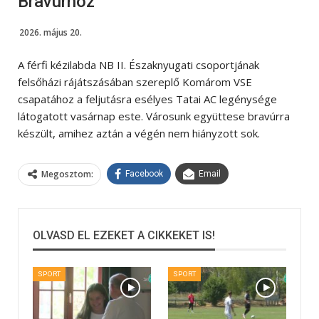
Bravúrhoz
2026. május 20.
A férfi kézilabda NB II. Északnyugati csoportjának
felsőházi rájátszásában szereplő Komárom VSE
csapatához a feljutásra esélyes Tatai AC legénysége
látogatott vasárnap este. Városunk együttese bravúrra
készült, amihez aztán a végén nem hiányzott sok.
Megosztom:
Facebook
Email
OLVASD EL EZEKET A CIKKEKET IS!
SPORT
SPORT