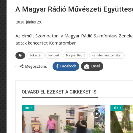
A Magyar Rádió Művészeti Együttese
2020. június 29.
Az elmúlt Szombaton a Magyar Rádió Szimfonikus Zeneka
adtak koncertet Komáromban.
Jókai tér
koncert
Magyar Rádió
szimfonikus zenekar
Megosztom:
Facebook
Email
OLVASD EL EZEKET A CIKKEKET IS!
HÍREK
HÍREK