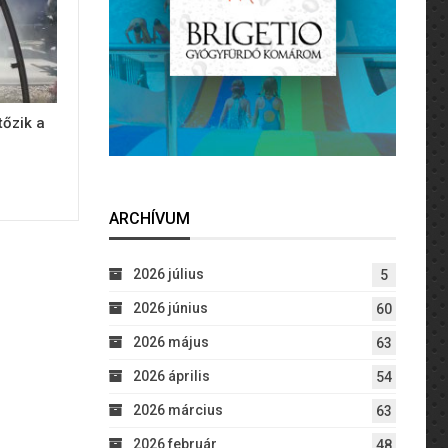
tőzik a
ARCHÍVUM
2026 július
5
2026 június
60
2026 május
63
2026 április
54
2026 március
63
2026 február
48