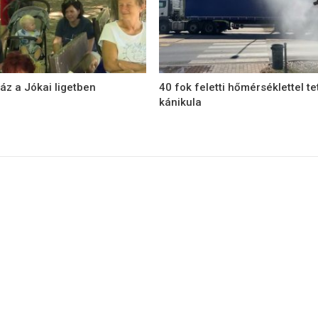
áz a Jókai ligetben
40 fok feletti hőmérséklettel te
kánikula