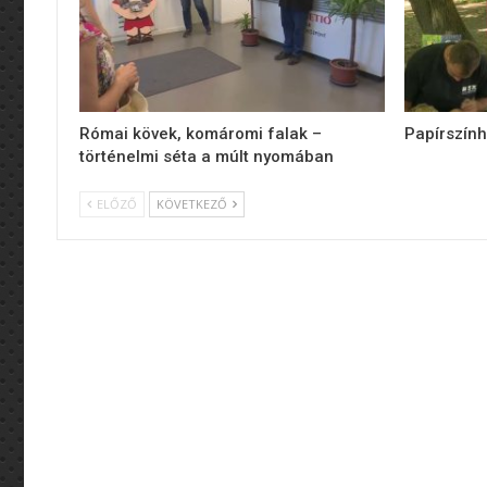
Római kövek, komáromi falak –
Papírszính
történelmi séta a múlt nyomában
ELŐZŐ
KÖVETKEZŐ