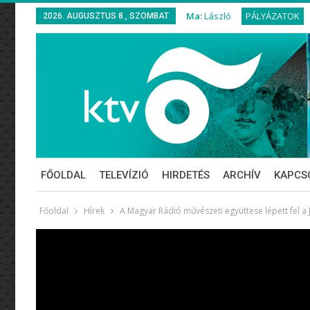
Ma:
László
PÁLYÁZATOK
2026. AUGUSZTUS 8., SZOMBAT
FŐOLDAL
TELEVÍZIÓ
HIRDETÉS
ARCHÍV
KAPCS
Főoldal
Hírek
A Magyar Rádió művészeti együttese lépett fel a 