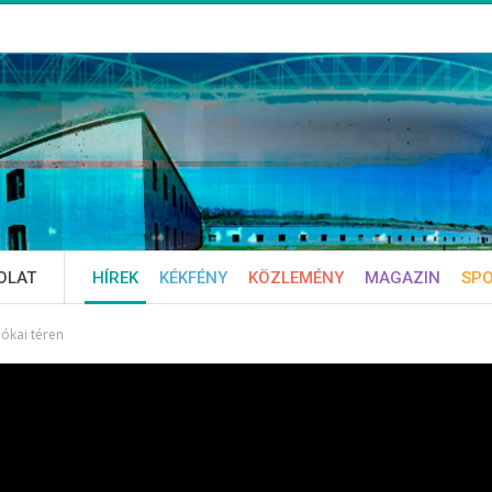
OLAT
HÍREK
KÉKFÉNY
KÖZLEMÉNY
MAGAZIN
SP
Jókai téren