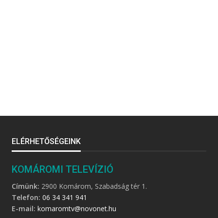
ELÉRHETŐSÉGEINK
KOMÁROMI TELEVÍZIÓ
Címünk:
2900 Komárom, Szabadság tér 1.
Telefon:
06 34 341 941
E-mail:
komaromtv@novonet.hu