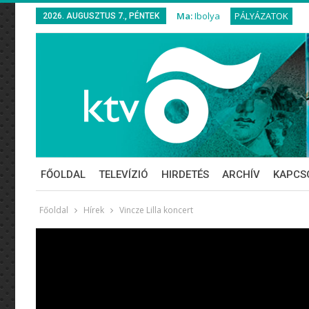
Ma:
Ibolya
PÁLYÁZATOK
2026. AUGUSZTUS 7., PÉNTEK
FŐOLDAL
TELEVÍZIÓ
HIRDETÉS
ARCHÍV
KAPCS
Főoldal
Hírek
Vincze Lilla koncert