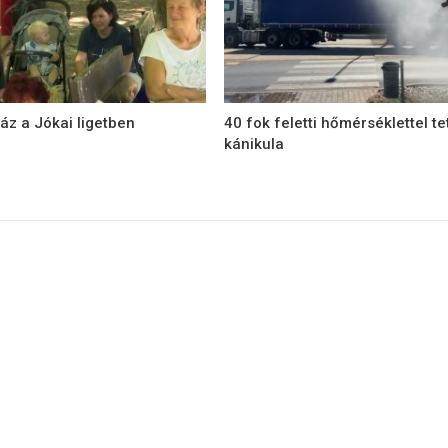
áz a Jókai ligetben
40 fok feletti hőmérséklettel te
kánikula