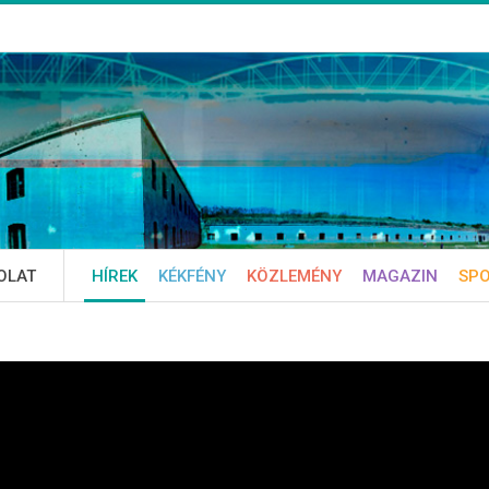
OLAT
HÍREK
KÉKFÉNY
KÖZLEMÉNY
MAGAZIN
SP