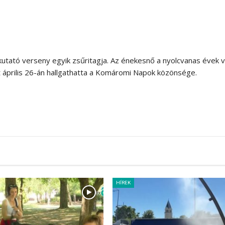
gkutató verseny egyik zsűritagja. Az énekesnő a nyolcvanas évek 
t április 26-án hallgathatta a Komáromi Napok közönsége.
HÍREK