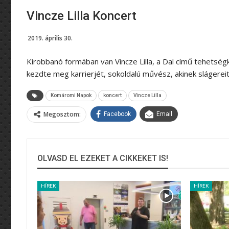
Vincze Lilla Koncert
2019. április 30.
Kirobbanó formában van Vincze Lilla, a Dal című tehetsé
kezdte meg karrierjét, sokoldalú művész, akinek slágerei
Komáromi Napok
koncert
Vincze Lilla
Megosztom:
Facebook
Email
OLVASD EL EZEKET A CIKKEKET IS!
HÍREK
HÍREK