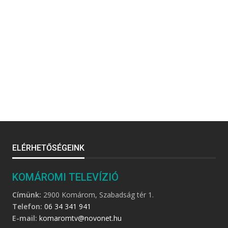
ELÉRHETŐSÉGEINK
KOMÁROMI TELEVÍZIÓ
Címünk:
2900 Komárom, Szabadság tér 1.
Telefon:
06 34 341 941
E-mail:
komaromtv@novonet.hu