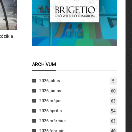
tőzik a
ARCHÍVUM
2026 július
5
2026 június
60
2026 május
63
2026 április
54
2026 március
63
2026 február
48