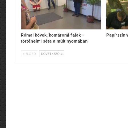
Római kövek, komáromi falak –
Papírszính
történelmi séta a múlt nyomában
ELŐZŐ
KÖVETKEZŐ