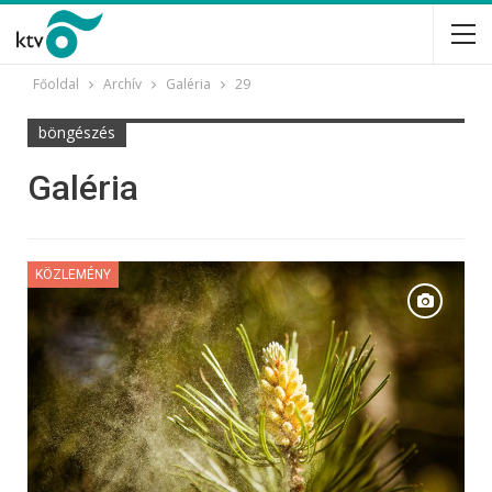
Főoldal
Archív
Galéria
29
böngészés
Galéria
KÖZLEMÉNY