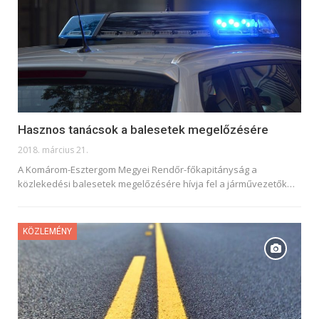
Hasznos tanácsok a balesetek megelőzésére
2018. március 21.
A Komárom-Esztergom Megyei Rendőr-főkapitányság a
közlekedési balesetek megelőzésére hívja fel a járművezetők…
KÖZLEMÉNY