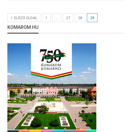
ELŐZŐ OLDAL
1
…
27
28
29
KOMAROM.HU