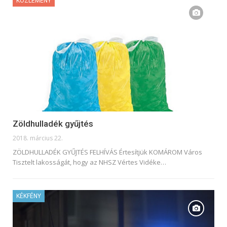
KÖZLEMÉNY
Zöldhulladék gyűjtés
2018. március 22.
ZÖLDHULLADÉK GYŰJTÉS FELHÍVÁS Értesítjük KOMÁROM Város
Tisztelt lakosságát, hogy az NHSZ Vértes Vidéke…
KÉKFÉNY