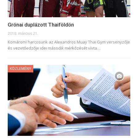
Grónai duplázott Thaiföldön
2018. március 21.
Komáromi harcosunk az Alexandros Muay Thai Gym versenyzője
és vezetőedzője idei második mérkőzését vívta…
KÖZLEMÉNY