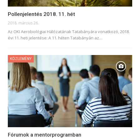
Pollenjelentés 2018. 11. hét
2018. március 26.
Az OKI Aerobiológiai Hálózatának Tatabányára vonatkozó, 2018.
évi 11. heti jelentése: A 11. héten Tatabányán az…
KÖZLEMÉNY
Fórumok a mentorprogramban