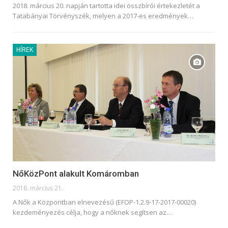
2018. március 20. napján tartotta idei összbírói értekezletét a
Tatabányai Törvényszék, melyen a 2017-es eredmények…
HÍREK
NőKözPont alakult Komáromban
2018. március 21.
A Nők a Központban elnevezésű (EFOP-1.2.9-17-2017-00020)
kezdeményezés célja, hogy a nőknek segítsen az…