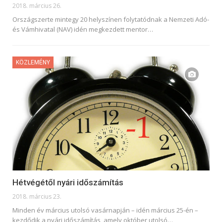
2018. március 26.
Országszerte mintegy 20 helyszínen folytatódnak a Nemzeti Adó-
és Vámhivatal (NAV) idén megkezdett mentor…
KÖZLEMÉNY
Hétvégétől nyári időszámítás
2018. március 23.
Minden év március utolsó vasárnapján – idén március 25-én –
kezdődik a nyári időszámítás, amely október utolsó…