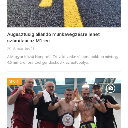
Augusztusig állandó munkavégzésre lehet
számítani az M1-en
2018. március 21.
A Magyar Közút Nonprofit Zrt. a következő hónapokban mintegy
4,5 milliárd forintból gondoskodik az autópálya…
SPORT