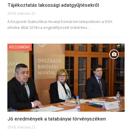
Tájékoztatás lakossági adatgyűjtésekről
2018. március 21.
A Központi Statisztikai Hivatal Komárom településen a KSH
elnöke által 2018-ra engedélyezett önkéntes…
KÖZLEMÉNY
Jó eredmények a tatabányai törvényszéken
2018. március 21.