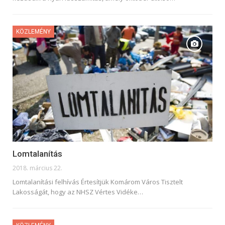
KÖZLEMÉNY
Lomtalanítás
2018. március 22.
Lomtalanítási felhívás Értesítjük Komárom Város Tisztelt
Lakosságát, hogy az NHSZ Vértes Vidéke…