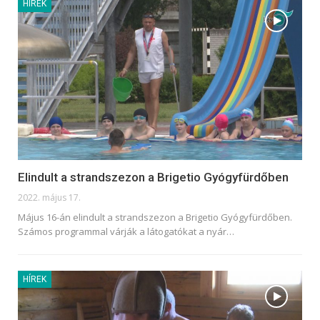
HÍREK
Elindult a strandszezon a Brigetio Gyógyfürdőben
2022. május 17.
Május 16-án elindult a strandszezon a Brigetio Gyógyfürdőben.
Számos programmal várják a látogatókat a nyár
…
HÍREK