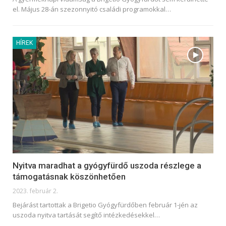
el. Május 28-án szezonnyitó családi programokkal
…
HÍREK
Nyitva maradhat a gyógyfürdő uszoda részlege a
támogatásnak köszönhetően
2023. február 2.
Bejárást tartottak a Brigetio Gyógyfürdőben február 1-jén az
uszoda nyitva tartását segítő intézkedésekkel
…