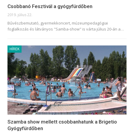
Csobbanó Fesztivál a gyógyfürdőben
2019. július 22.
Bűvészbemutató, gyermekkoncert, múzeumpedagógiai
foglalkozás és látványos "Samba-show" is várta július 20-án a
…
HÍREK
Szamba show mellett csobbanhatunk a Brigetio
Gyógyfürdőben