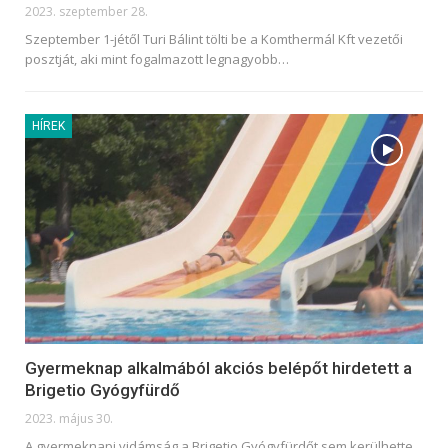
2023. szeptember 28.
Szeptember 1-jétől Turi Bálint tölti be a Komthermál Kft vezetői
posztját, aki mint fogalmazott legnagyobb
…
HÍREK
Gyermeknap alkalmából akciós belépőt hirdetett a
Brigetio Gyógyfürdő
2023. május 30.
A gyermeknapi vidámság a Brigetio Gyógyfürdőt sem kerülhette