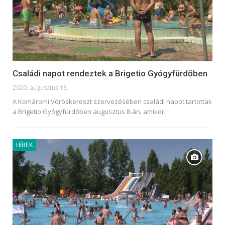
Családi napot rendeztek a Brigetio Gyógyfürdőben
2020. augusztus 13.
A Komáromi Vöröskereszt szervezésében családi napot tartottak
a Brigetio Gyógyfürdőben augusztus 8-án, amikor
…
HÍREK