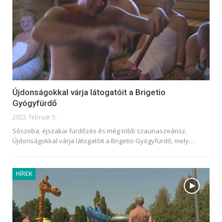
Újdonságokkal várja látogatóit a Brigetio
Gyógyfürdő
2022. február 5.
Sószoba, éjszakai fürdőzés és még több szaunaszeánsz.
Újdonságokkal várja látogatóit a Brigetio Gyógyfürdő, mely
…
HÍREK