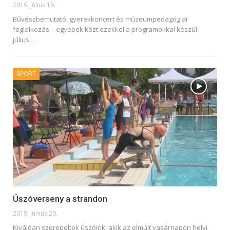
2019. július 19.
Bűvészbemutató, gyerekkoncert és múzeumpedagógiai
foglalkozás – egyebek közt ezekkel a programokkal készül
július
…
SPORT
Úszóverseny a strandon
2019. június 20.
Kiválóan szerepeltek úszóink, akik az elmúlt vasárnapon helyi