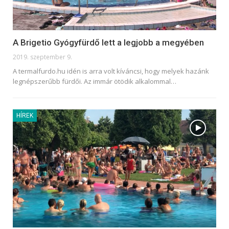
A Brigetio Gyógyfürdő lett a legjobb a megyében
2019. szeptember 9.
A termalfurdo.hu idén is arra volt kíváncsi, hogy melyek hazánk
legnépszerűbb fürdői. Az immár ötödik alkalommal
…
HÍREK