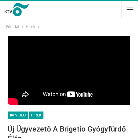
Főoldal
Hírek
VIDEÓ
HÍREK
Új Ügyvezető A Brigetio Gyógyfürdő