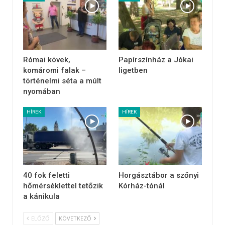
Római kövek,
Papírszínház a Jókai
komáromi falak –
ligetben
történelmi séta a múlt
nyomában
HÍREK
HÍREK
40 fok feletti
Horgásztábor a szőnyi
hőmérséklettel tetőzik
Kórház-tónál
a kánikula
ELŐZŐ
KÖVETKEZŐ