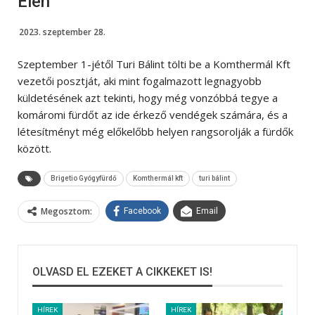
Élén
2023. szeptember 28.
Szeptember 1-jétől Turi Bálint tölti be a Komthermál Kft
vezetői posztját, aki mint fogalmazott legnagyobb
küldetésének azt tekinti, hogy még vonzóbbá tegye a
komáromi fürdőt az ide érkező vendégek számára, és a
létesítményt még előkelőbb helyen rangsorolják a fürdők
között.
Brigetio Gyógyfürdő
Komthermál kft
turi bálint
Megosztom:
Facebook
Email
OLVASD EL EZEKET A CIKKEKET IS!
HÍREK
HÍREK