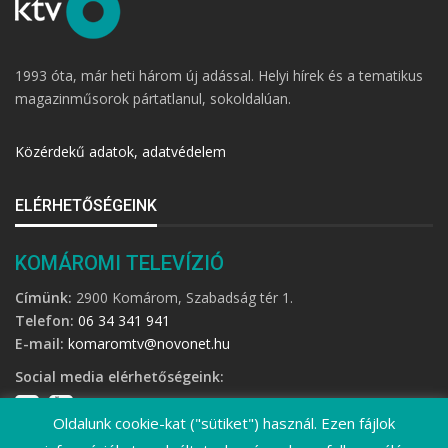
1993 óta, már heti három új adással. Helyi hírek és a tematikus
magazinműsorok pártatlanul, sokoldalúan.
Közérdekű adatok, adatvédelem
ELÉRHETŐSÉGEINK
KOMÁROMI TELEVÍZIÓ
Címünk:
2900 Komárom, Szabadság tér 1.
Telefon:
06 34 341 941
E-mail:
komaromtv@novonet.hu
Social media elérhetőségeink:
Oldalunk cookie-kat ("sütiket") használ. Ezen fájlok