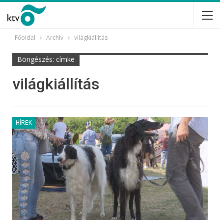
Főoldal
Archív
világkiállítás
Böngészés: címke
világkiállítás
HÍREK