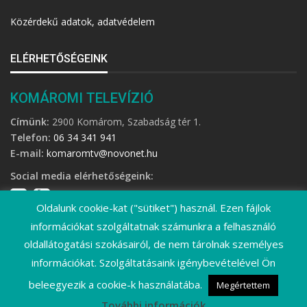
Közérdekű adatok, adatvédelem
ELÉRHETŐSÉGEINK
KOMÁROMI TELEVÍZIÓ
Címünk:
2900 Komárom, Szabadság tér 1.
Telefon:
06 34 341 941
E-mail:
komaromtv@novonet.hu
Social media elérhetőségeink:
Oldalunk cookie-kat ("sütiket") használ. Ezen fájlok
információkat szolgáltatnak számunkra a felhasználó
oldallátogatási szokásairól, de nem tárolnak személyes
információkat. Szolgáltatásaink igénybevételével Ön
©
2026 Komáromi Televízió • Minden jog fenntartva!
beleegyezik a cookie-k használatába.
Megértettem
További információk