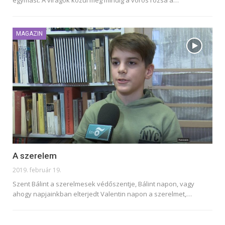
egymást. A virágok közül még mindig a vörös rózsa a
…
MAGAZIN
A szerelem
2019. február 19.
Szent Bálint a szerelmesek védőszentje, Bálint napon, vagy
ahogy napjainkban elterjedt Valentin napon a szerelmet,…