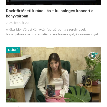
Rocktörténeti kirándulás – különleges koncert a
könyvtárban
2025. február 20.
A Jókai Mór Városi Könyvtár februárban a szerelmesek
hónapjában számos tematikus rendezvénnyel, és eseménnyel
…
AJÁNLÓ