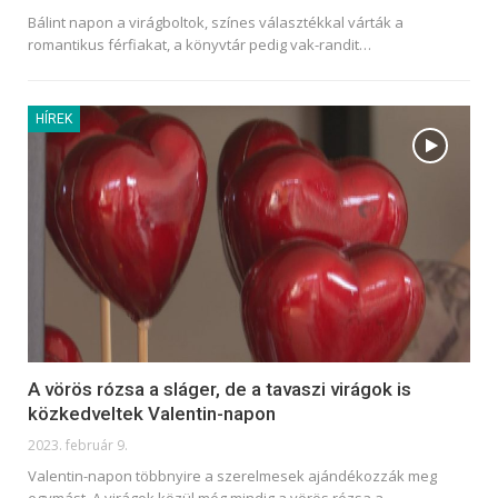
Bálint napon a virágboltok, színes választékkal várták a
romantikus férfiakat, a könyvtár pedig vak-randit
…
HÍREK
A vörös rózsa a sláger, de a tavaszi virágok is
közkedveltek Valentin-napon
2023. február 9.
Valentin-napon többnyire a szerelmesek ajándékozzák meg