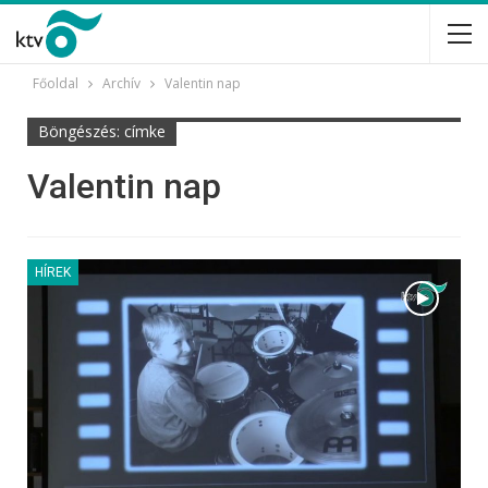
Főoldal
Archív
Valentin nap
Böngészés: címke
Valentin nap
HÍREK