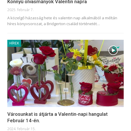
Könnyű olvasmányok Valentin napra
2025. február 7.
A közelgő házasság hete és valentin nap alkalmából a méltán
híres könyvsorozat, a Bridgerton család történetét
…
HÍREK
Városunkat is átjárta a Valentin-napi hangulat
Február 14-én.
2024. február 15.