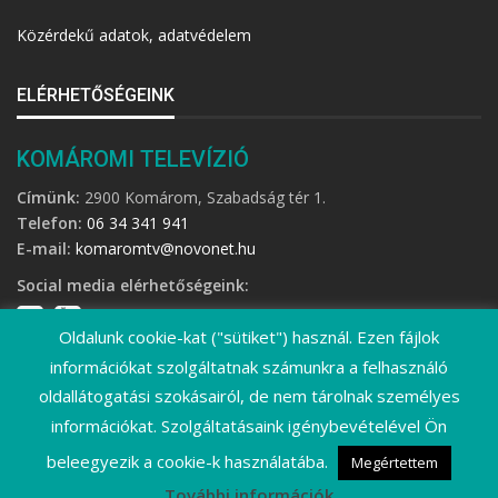
Közérdekű adatok, adatvédelem
ELÉRHETŐSÉGEINK
KOMÁROMI TELEVÍZIÓ
Címünk:
2900 Komárom, Szabadság tér 1.
Telefon:
06 34 341 941
E-mail:
komaromtv@novonet.hu
Social media elérhetőségeink:
Oldalunk cookie-kat ("sütiket") használ. Ezen fájlok
információkat szolgáltatnak számunkra a felhasználó
oldallátogatási szokásairól, de nem tárolnak személyes
információkat. Szolgáltatásaink igénybevételével Ön
©
2026 Komáromi Televízió • Minden jog fenntartva!
beleegyezik a cookie-k használatába.
Megértettem
További információk