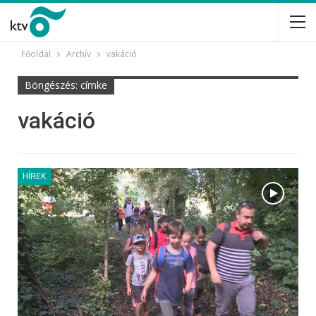
Főoldal
Archív
vakáció
Böngészés: címke
vakáció
HÍREK