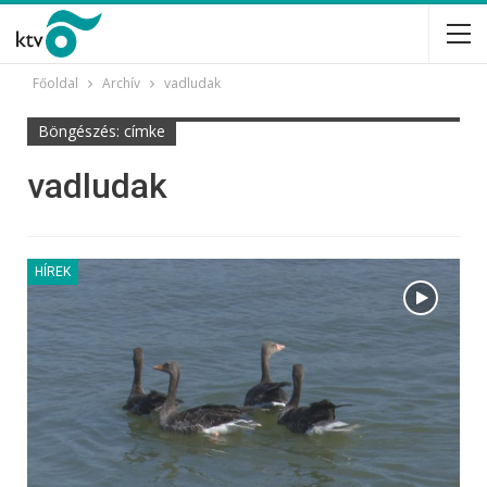
Főoldal
Archív
vadludak
Böngészés: címke
vadludak
HÍREK