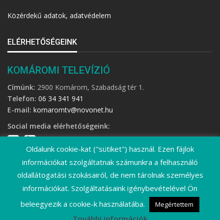
Közérdekű adatok, adatvédelem
ELÉRHETŐSÉGEINK
KOMÁROMI TELEVÍZIÓ
Címünk:
2900 Komárom, Szabadság tér 1.
Telefon:
06 34 341 941
E-mail:
komaromtv@novonet.hu
Social media elérhetőségeink:
Oldalunk cookie-kat ("sütiket") használ. Ezen fájlok
információkat szolgáltatnak számunkra a felhasználó
oldallátogatási szokásairól, de nem tárolnak személyes
információkat. Szolgáltatásaink igénybevételével Ön
©
2026 Komáromi Televízió • Minden jog fenntartva!
beleegyezik a cookie-k használatába.
Megértettem
További információk