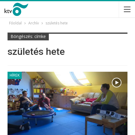
Főoldal
Archív
születés hete
Böngészés: címke
születés hete
HÍREK