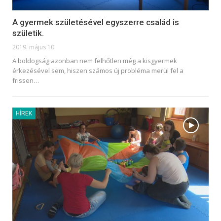
A gyermek születésével egyszerre család is
születik.
2019. május 10.
A boldogság azonban nem felhőtlen még a kisgyermek
érkezésével sem, hiszen számos új probléma merül fel a
frissen
…
HÍREK