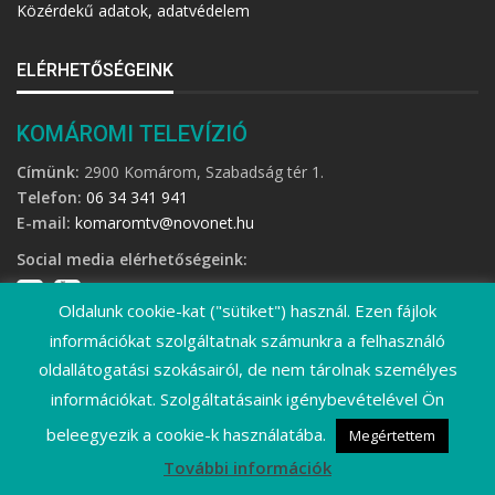
Közérdekű adatok, adatvédelem
ELÉRHETŐSÉGEINK
KOMÁROMI TELEVÍZIÓ
Címünk:
2900 Komárom, Szabadság tér 1.
Telefon:
06 34 341 941
E-mail:
komaromtv@novonet.hu
Social media elérhetőségeink:
Oldalunk cookie-kat ("sütiket") használ. Ezen fájlok
információkat szolgáltatnak számunkra a felhasználó
oldallátogatási szokásairól, de nem tárolnak személyes
információkat. Szolgáltatásaink igénybevételével Ön
©
2026 Komáromi Televízió • Minden jog fenntartva!
beleegyezik a cookie-k használatába.
Megértettem
További információk