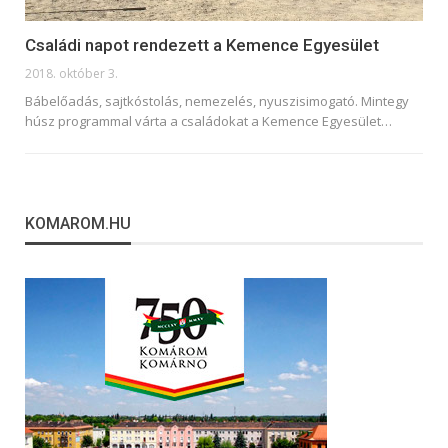
Családi napot rendezett a Kemence Egyesület
2018. október 3.
Bábelőadás, sajtkóstolás, nemezelés, nyuszisimogató. Mintegy
húsz programmal várta a családokat a Kemence Egyesület…
KOMAROM.HU