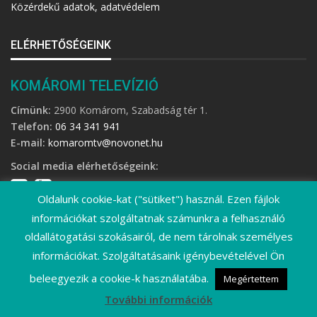
Közérdekű adatok, adatvédelem
ELÉRHETŐSÉGEINK
KOMÁROMI TELEVÍZIÓ
Címünk:
2900 Komárom, Szabadság tér 1.
Telefon:
06 34 341 941
E-mail:
komaromtv@novonet.hu
Social media elérhetőségeink:
Oldalunk cookie-kat ("sütiket") használ. Ezen fájlok
információkat szolgáltatnak számunkra a felhasználó
oldallátogatási szokásairól, de nem tárolnak személyes
információkat. Szolgáltatásaink igénybevételével Ön
©
2026 Komáromi Televízió • Minden jog fenntartva!
beleegyezik a cookie-k használatába.
Megértettem
További információk