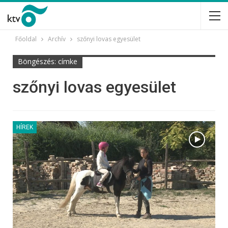
Főoldal
Archív
szőnyi lovas egyesület
Böngészés: címke
szőnyi lovas egyesület
HÍREK