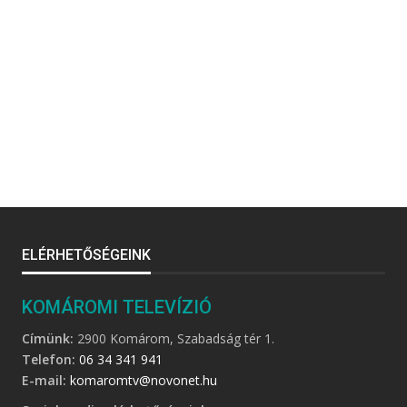
ELÉRHETŐSÉGEINK
KOMÁROMI TELEVÍZIÓ
Címünk:
2900 Komárom, Szabadság tér 1.
Telefon:
06 34 341 941
E-mail:
komaromtv@novonet.hu