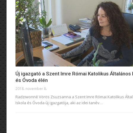
Új igazgató a Szent Imre Római Katolikus Általános 
és Óvoda élén
2018. november 8.
Radziwonné Vörös Zsuzsanna a Szent Imre Római Katolikus Álta
Iskola és Óvoda új igazgatója, aki az idei tanév…