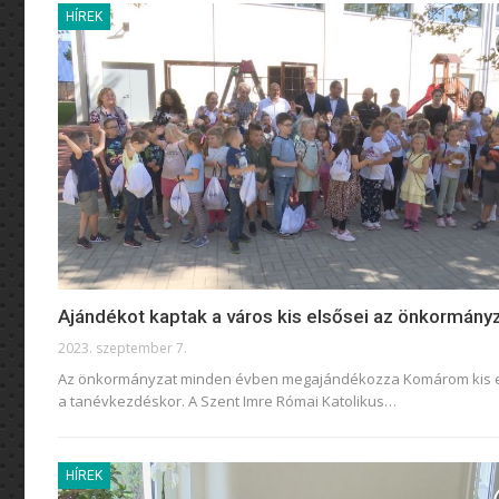
HÍREK
Ajándékot kaptak a város kis elsősei az önkormányz
2023. szeptember 7.
Az önkormányzat minden évben megajándékozza Komárom kis e
a tanévkezdéskor. A Szent Imre Római Katolikus
…
HÍREK