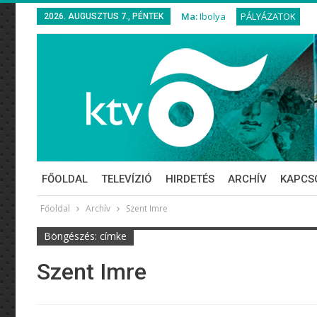
Ma:
Ibolya
PÁLYÁZATOK
2026. AUGUSZTUS 7., PÉNTEK
FŐOLDAL
TELEVÍZIÓ
HIRDETÉS
ARCHÍV
KAPCS
Főoldal
Archív
Szent Imre
Böngészés: címke
Szent Imre