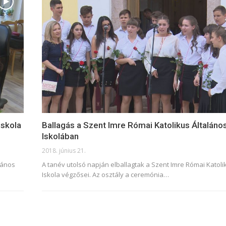
Iskola
Ballagás a Szent Imre Római Katolikus Általáno
Iskolában
2018. június 21.
lános
A tanév utolsó napján elballagtak a Szent Imre Római Katoli
Iskola végzősei. Az osztály a ceremónia…