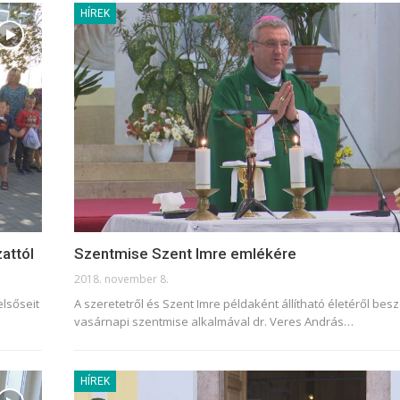
HÍREK
attól
Szentmise Szent Imre emlékére
2018. november 8.
lsőseit
A szeretetről és Szent Imre példaként állítható életéről besz
vasárnapi szentmise alkalmával dr. Veres András…
HÍREK