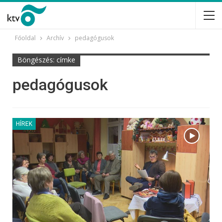
Főoldal
Archív
pedagógusok
Böngészés: címke
pedagógusok
HÍREK