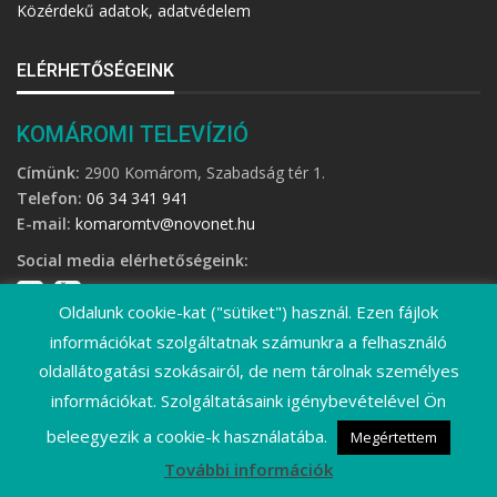
Közérdekű adatok, adatvédelem
ELÉRHETŐSÉGEINK
KOMÁROMI TELEVÍZIÓ
Címünk:
2900 Komárom, Szabadság tér 1.
Telefon:
06 34 341 941
E-mail:
komaromtv@novonet.hu
Social media elérhetőségeink:
Oldalunk cookie-kat ("sütiket") használ. Ezen fájlok
információkat szolgáltatnak számunkra a felhasználó
oldallátogatási szokásairól, de nem tárolnak személyes
információkat. Szolgáltatásaink igénybevételével Ön
©
2026 Komáromi Televízió • Minden jog fenntartva!
beleegyezik a cookie-k használatába.
Megértettem
További információk