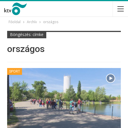
Főoldal
Archív
országos
Böngészés: címke
országos
SPORT