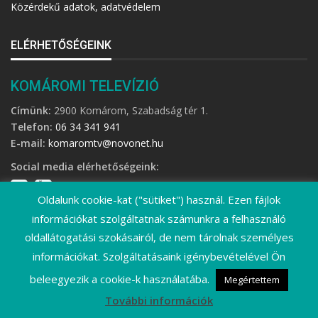
Közérdekű adatok, adatvédelem
ELÉRHETŐSÉGEINK
KOMÁROMI TELEVÍZIÓ
Címünk:
2900 Komárom, Szabadság tér 1.
Telefon:
06 34 341 941
E-mail:
komaromtv@novonet.hu
Social media elérhetőségeink:
Oldalunk cookie-kat ("sütiket") használ. Ezen fájlok
információkat szolgáltatnak számunkra a felhasználó
oldallátogatási szokásairól, de nem tárolnak személyes
információkat. Szolgáltatásaink igénybevételével Ön
©
2026 Komáromi Televízió • Minden jog fenntartva!
beleegyezik a cookie-k használatába.
Megértettem
További információk