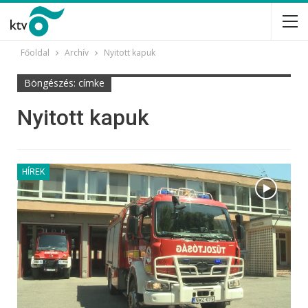
Főoldal
Archív
Nyitott kapuk
Böngészés: címke
Nyitott kapuk
HÍREK