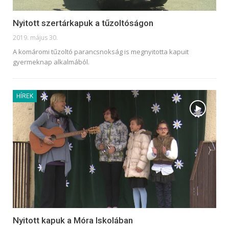
Nyitott szertárkapuk a tűzoltóságon
2019. május 30.
A komáromi tűzoltó parancsnokság is megnyitotta kapuit
gyermeknap alkalmából.
HÍREK
Nyitott kapuk a Móra Iskolában