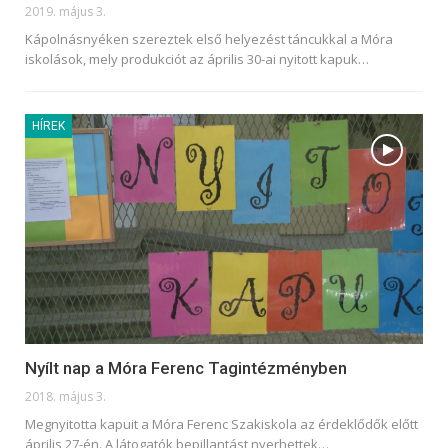
2019. május 3.
Kápolnásnyéken szereztek első helyezést táncukkal a Móra
iskolások, mely produkciót az április 30-ai nyitott kapuk
…
HÍREK
Nyílt nap a Móra Ferenc Tagintézményben
2018. május 3.
Megnyitotta kapuit a Móra Ferenc Szakiskola az érdeklődők előtt
április 27-én. A látogatók bepillantást nyerhettek…