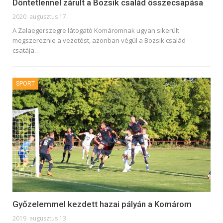
Döntetlennel zárult a Bozsik család összecsapása
2020. augusztus 17.
A Zalaegerszegre látogató Komáromnak ugyan sikerült
megszereznie a vezetést, azonban végül a Bozsik család
csatája
…
SPORT
Győzelemmel kezdett hazai pályán a Komárom
2019. augusztus 13.