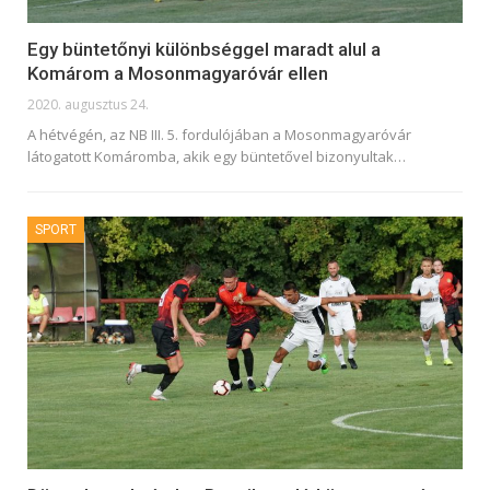
Egy büntetőnyi különbséggel maradt alul a
Komárom a Mosonmagyaróvár ellen
2020. augusztus 24.
A hétvégén, az NB III. 5. fordulójában a Mosonmagyaróvár
látogatott Komáromba, akik egy büntetővel bizonyultak
…
SPORT