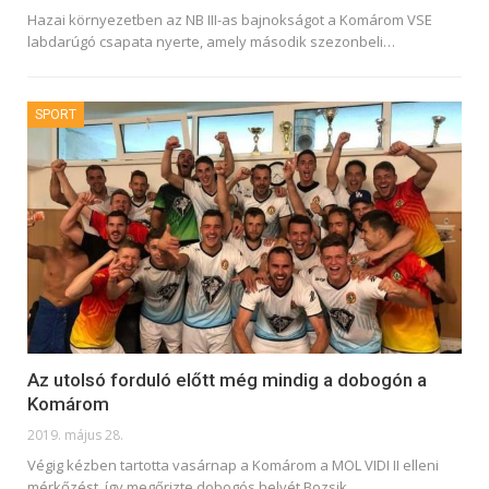
Hazai környezetben az NB III-as bajnokságot a Komárom VSE
labdarúgó csapata nyerte, amely második szezonbeli
…
SPORT
Az utolsó forduló előtt még mindig a dobogón a
Komárom
2019. május 28.
Végig kézben tartotta vasárnap a Komárom a MOL VIDI II elleni
mérkőzést, így megőrizte dobogós helyét Bozsik
…