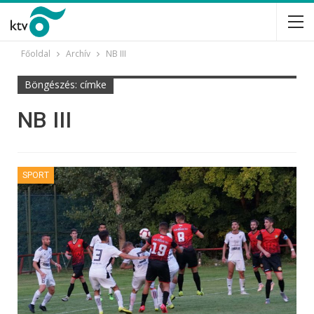
Főoldal
Archív
NB III
Böngészés: címke
NB III
SPORT