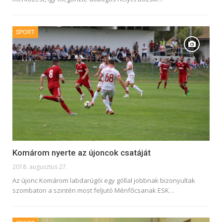
SPORT
Komárom nyerte az újoncok csatáját
2018. augusztus 27.
Az újonc Komárom labdarúgói egy góllal jobbnak bizonyultak
szombaton a szintén most feljutó Ménfőcsanak ESK…