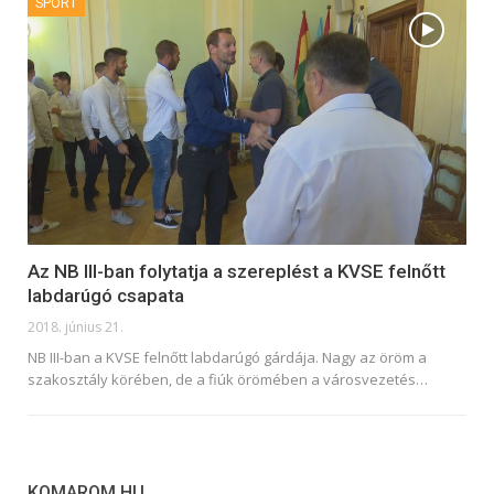
SPORT
Az NB III-ban folytatja a szereplést a KVSE felnőtt
labdarúgó csapata
2018. június 21.
NB III-ban a KVSE felnőtt labdarúgó gárdája. Nagy az öröm a
szakosztály körében, de a fiúk örömében a városvezetés…
KOMAROM.HU