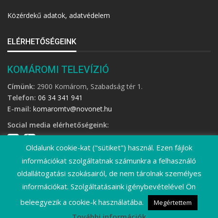
Közérdekű adatok, adatvédelem
ELÉRHETŐSÉGEINK
KOMÁROMI TELEVÍZIÓ
Címünk:
2900 Komárom, Szabadság tér 1.
Telefon:
06 34 341 941
E-mail:
komaromtv@novonet.hu
Social media elérhetőségeink:
Oldalunk cookie-kat ("sütiket") használ. Ezen fájlok
információkat szolgáltatnak számunkra a felhasználó
oldallátogatási szokásairól, de nem tárolnak személyes
információkat. Szolgáltatásaink igénybevételével Ön
©
2026 Komáromi Televízió • Minden jog fenntartva!
beleegyezik a cookie-k használatába.
Megértettem
További információk