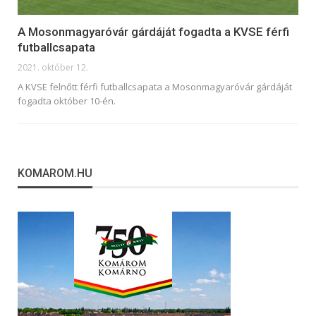
A Mosonmagyaróvár gárdáját fogadta a KVSE férfi
futballcsapata
2021. október 12.
A KVSE felnőtt férfi futballcsapata a Mosonmagyaróvár gárdáját
fogadta október 10-én.
KOMAROM.HU