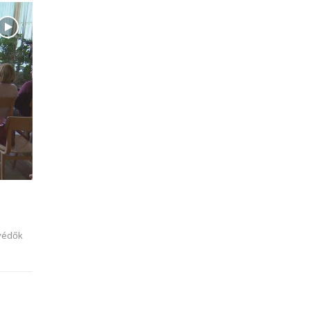
rvédők