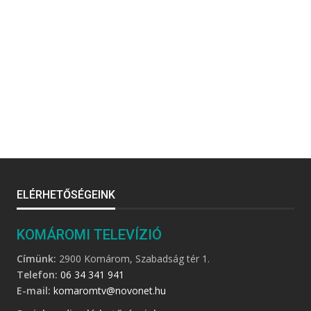
ELÉRHETŐSÉGEINK
KOMÁROMI TELEVÍZIÓ
Címünk:
2900 Komárom, Szabadság tér 1.
Telefon:
06 34 341 941
E-mail:
komaromtv@novonet.hu