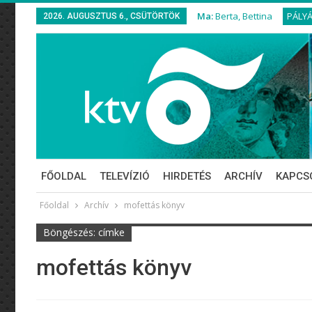
Ma:
Berta, Bettina
PÁLY
2026. AUGUSZTUS 6., CSÜTÖRTÖK
FŐOLDAL
TELEVÍZIÓ
HIRDETÉS
ARCHÍV
KAPCS
Főoldal
Archív
mofettás könyv
Böngészés: címke
mofettás könyv