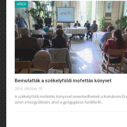
HÍREK
Bemutatták a székelyföldi mofettás könyvet
2018. október 18.
A székelyföldi mofettás könyvvel ismerkedhettek a Komáromi É
azon a közgyűlésen, ahol a gyógygázos fürdőkről…