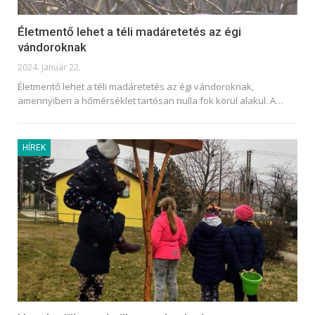
Életmentő lehet a téli madáretetés az égi
vándoroknak
2024. január 22.
Életmentő lehet a téli madáretetés az égi vándoroknak,
amennyiben a hőmérséklet tartósan nulla fok körül alakul. A
…
HÍREK