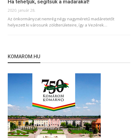
Ha tehetjük, segítsük a madarakat!
2020. január 28.
Az önkormányzat nemrég négy nagyméretű madáretetőt
helyezett ki városunk zöldterületeire, így a Vezérek
…
KOMAROM.HU