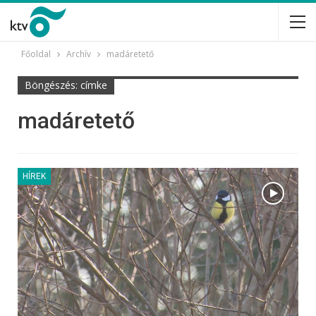
Főoldal
Archív
madáretető
Böngészés: címke
madáretető
HÍREK