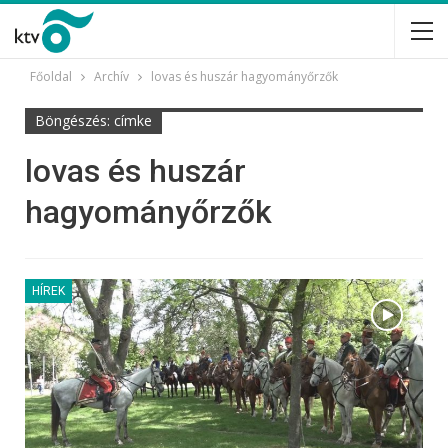
Főoldal
Archív
lovas és huszár hagyományőrzők
Böngészés: címke
lovas és huszár
hagyományőrzők
HÍREK