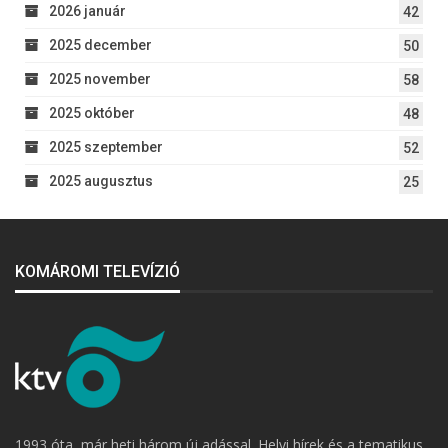
2026 január
42
2025 december
50
2025 november
58
2025 október
48
2025 szeptember
52
2025 augusztus
25
KOMÁROMI TELEVÍZIÓ
1993 óta, már heti három új adással. Helyi hírek és a tematikus