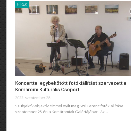
HÍREK
Koncerttel egybekötött fotókiállítást szervezett a
Komáromi Kulturális Csoport
2023. szeptember 28.
Szubjektív-objektív címmel nyílt meg Szili Ferenc fotókiállítása
szeptember 25-én a Komáromiak Galériájában. Az
…