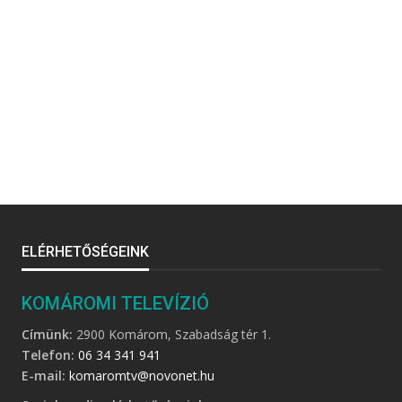
ELÉRHETŐSÉGEINK
KOMÁROMI TELEVÍZIÓ
Címünk:
2900 Komárom, Szabadság tér 1.
Telefon:
06 34 341 941
E-mail:
komaromtv@novonet.hu