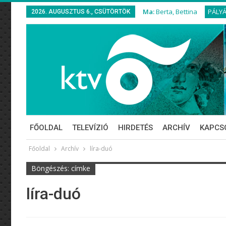
Ma:
Berta, Bettina
PÁLY
2026. AUGUSZTUS 6., CSÜTÖRTÖK
FŐOLDAL
TELEVÍZIÓ
HIRDETÉS
ARCHÍV
KAPCS
Főoldal
Archív
líra-duó
Böngészés: címke
líra-duó