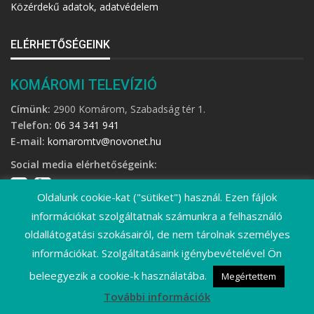
Közérdekű adatok, adatvédelem
ELÉRHETŐSÉGEINK
KOMÁROMI TELEVÍZIÓ
Címünk:
2900 Komárom, Szabadság tér 1.
Telefon:
06 34 341 941
E-mail:
komaromtv@novonet.hu
Social media elérhetőségeink:
Oldalunk cookie-kat ("sütiket") használ. Ezen fájlok
információkat szolgáltatnak számunkra a felhasználó
oldallátogatási szokásairól, de nem tárolnak személyes
információkat. Szolgáltatásaink igénybevételével Ön
©
2026 Komáromi Televízió • Minden jog fenntartva!
beleegyezik a cookie-k használatába.
Megértettem
További információk