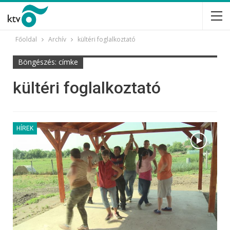
Főoldal
Archív
kültéri foglalkoztató
Böngészés: címke
kültéri foglalkoztató
HÍREK