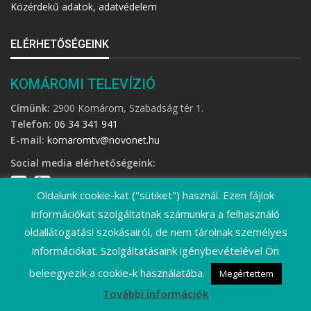
Közérdekű adatok, adatvédelem
ELÉRHETŐSÉGEINK
KOMÁROMI TELEVÍZIÓ
Címünk:
2900 Komárom, Szabadság tér 1.
Telefon:
06 34 341 941
E-mail:
komaromtv@novonet.hu
Social media elérhetőségeink:
Oldalunk cookie-kat ("sütiket") használ. Ezen fájlok
információkat szolgáltatnak számunkra a felhasználó
oldallátogatási szokásairól, de nem tárolnak személyes
információkat. Szolgáltatásaink igénybevételével Ön
©
2026 Komáromi Televízió • Minden jog fenntartva!
beleegyezik a cookie-k használatába.
Megértettem
További információk