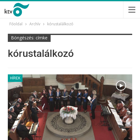
Főoldal
Archív
kórustalálkozó
Böngészés: címke
kórustalálkozó
HÍREK