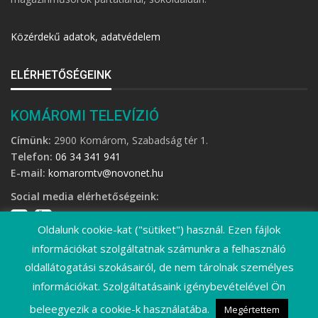
Közérdekű adatok, adatvédelem
ELÉRHETŐSÉGEINK
KOMÁROMI TELEVÍZIÓ
Címünk:
2900 Komárom, Szabadság tér 1.
Telefon:
06 34 341 941
E-mail:
komaromtv@novonet.hu
Social media elérhetőségeink:
Oldalunk cookie-kat ("sütiket") használ. Ezen fájlok
információkat szolgáltatnak számunkra a felhasználó
oldallátogatási szokásairól, de nem tárolnak személyes
információkat. Szolgáltatásaink igénybevételével Ön
©
2026 Komáromi Televízió • Minden jog fenntartva!
beleegyezik a cookie-k használatába.
Megértettem