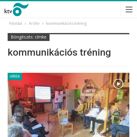
Főoldal
Archív
kommunikációs tréning
Böngészés: címke
kommunikációs tréning
HÍREK