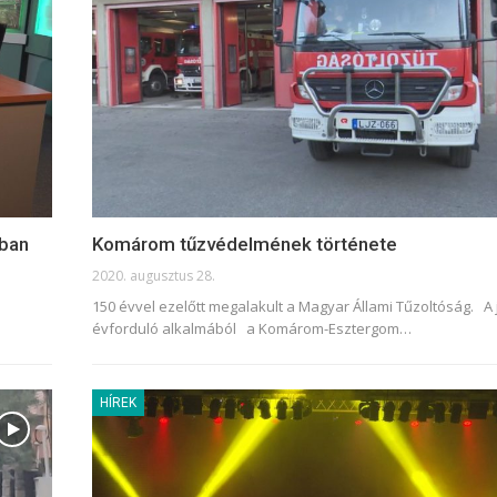
tban
Komárom tűzvédelmének története
2020. augusztus 28.
150 évvel ezelőtt megalakult a Magyar Állami Tűzoltóság. A 
évforduló alkalmából a Komárom-Esztergom
…
HÍREK