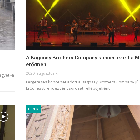
A Bagossy Brothers Company koncertezett a M
erődben
2020. augusztus 7.
egyét -a
Fergeteges koncertet adott a Bagossy Brothers Company júl
ErődFeszt rendezvénysorozat fellépőjeként.
HÍREK