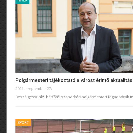
HÍREK
Polgármesteri tájékoztató a várost érintő aktualitás
2021. szeptember 27.
Beszélgessünk!- hétfőtől szabadtéri polgármesteri fogadóórák i
SPORT