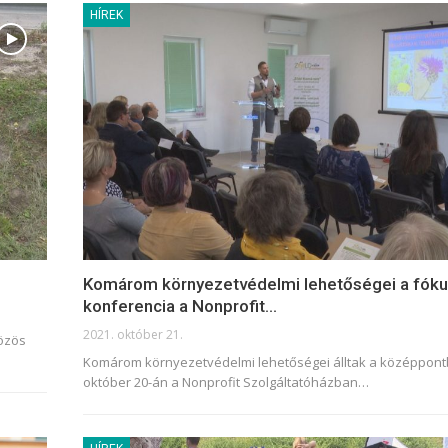
HÍREK
Komárom környezetvédelmi lehetőségei a fók
konferencia a Nonprofit…
2021. október 21.
közös
Komárom környezetvédelmi lehetőségei álltak a középpon
október 20-án a Nonprofit Szolgáltatóházban
…