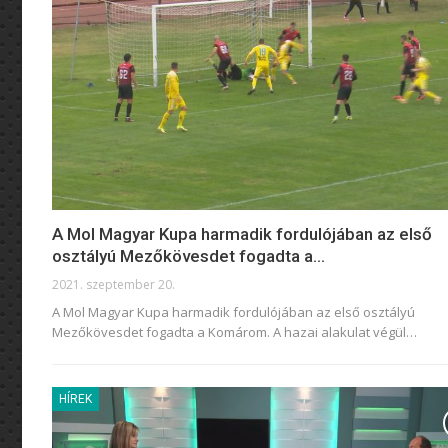
A Mol Magyar Kupa harmadik fordulójában az első
osztályú Mezőkövesdet fogadta a…
2021. szeptember 20.
A Mol Magyar Kupa harmadik fordulójában az első osztályú
Mezőkövesdet fogadta a Komárom. A hazai alakulat végül
…
HÍREK