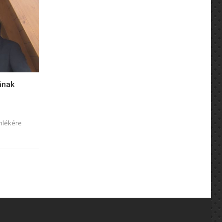
ának
mlékére