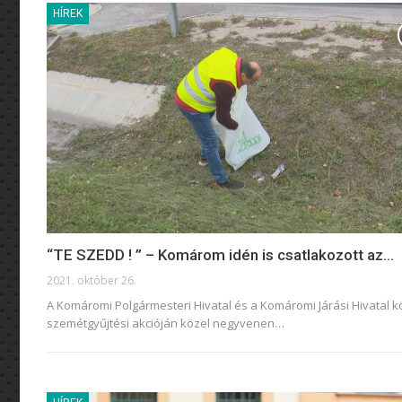
HÍREK
“TE SZEDD ! ” – Komárom idén is csatlakozott az…
2021. október 26.
A Komáromi Polgármesteri Hivatal és a Komáromi Járási Hivatal 
szemétgyűjtési akcióján közel negyvenen
…