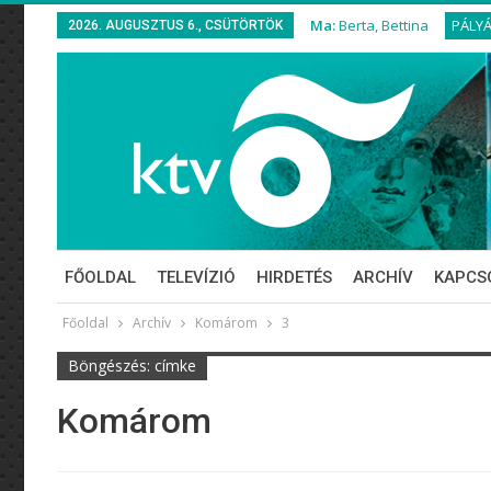
Ma:
Berta, Bettina
PÁLY
2026. AUGUSZTUS 6., CSÜTÖRTÖK
FŐOLDAL
TELEVÍZIÓ
HIRDETÉS
ARCHÍV
KAPCS
Főoldal
Archív
Komárom
3
Böngészés: címke
Komárom