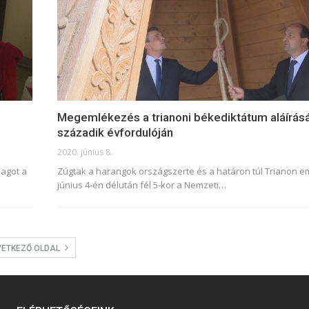
Megemlékezés a trianoni békediktátum aláírás
századik évfordulóján
2020. június 8.
magot a
Zúgtak a harangok országszerte és a határon túl Trianon e
június 4-én délután fél 5-kor a Nemzeti
…
VETKEZŐ OLDAL