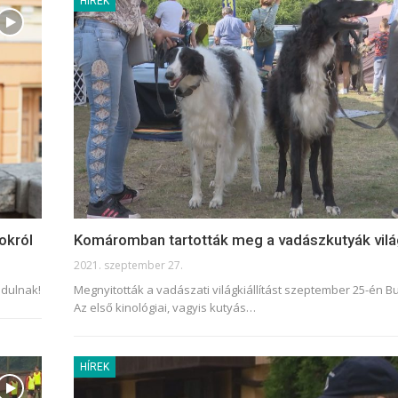
HÍREK
okról
Komáromban tartották meg a vadászkutyák vilá
2021. szeptember 27.
ndulnak!
Megnyitották a vadászati világkiállítást szeptember 25-én 
Az első kinológiai, vagyis kutyás
…
HÍREK