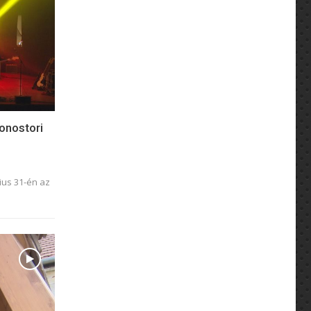
onostori
ius 31-én az