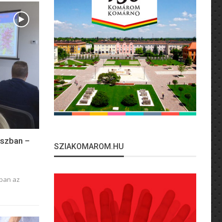
uszban –
SZIAKOMAROM.HU
tban az