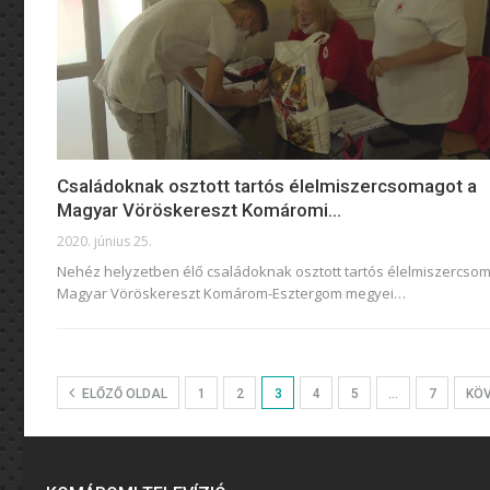
Családoknak osztott tartós élelmiszercsomagot a
Magyar Vöröskereszt Komáromi…
2020. június 25.
Nehéz helyzetben élő családoknak osztott tartós élelmiszercso
Magyar Vöröskereszt Komárom-Esztergom megyei
…
ELŐZŐ OLDAL
1
2
3
4
5
…
7
KÖ