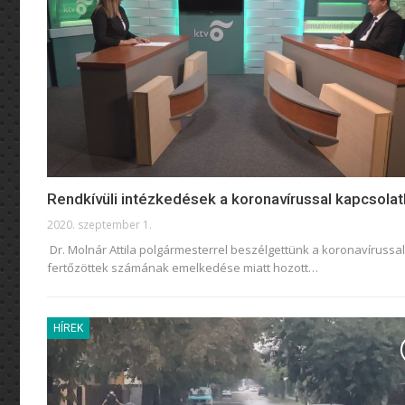
Rendkívüli intézkedések a koronavírussal kapcsola
2020. szeptember 1.
Dr. Molnár Attila polgármesterrel beszélgettünk a koronavírussal
fertőzöttek számának emelkedése miatt hozott
…
HÍREK