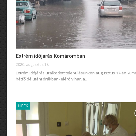
Extrém időjárás Komáromban
2020. augusztus 18.
Extrém időjárás uralkodott településünkön augusztus 17-én. A m
hétfő délutáni órákban- elérő vihar, a
…
HÍREK