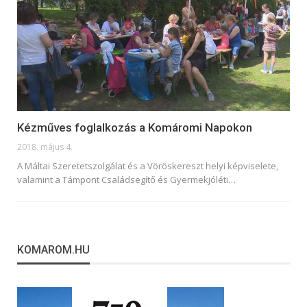
Kézműves foglalkozás a Komáromi Napokon
2018. május 4.
A Máltai Szeretetszolgálat és a Vöröskereszt helyi képviselete,
valamint a Támpont Családsegítő és Gyermekjóléti…
KOMAROM.HU