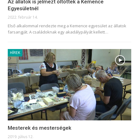
Az állatok is jelmezt öltöttek a Kemence
Egyesületnél
2022. február 14.
Első alkalommal rendezte meg a Kemence egyesület az állatok
farsangját. A családoknak egy akadálypályát kellett
…
HÍREK
Mesterek és mesterségek
2019. július 12.