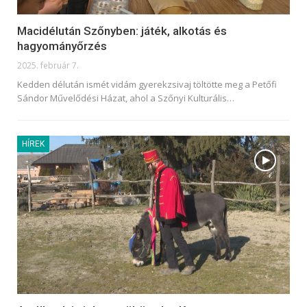
Macidélután Szőnyben: játék, alkotás és
hagyományőrzés
2025. február 7.
Kedden délután ismét vidám gyerekzsivaj töltötte meg a Petőfi
Sándor Művelődési Házat, ahol a Szőnyi Kulturális
…
HÍREK