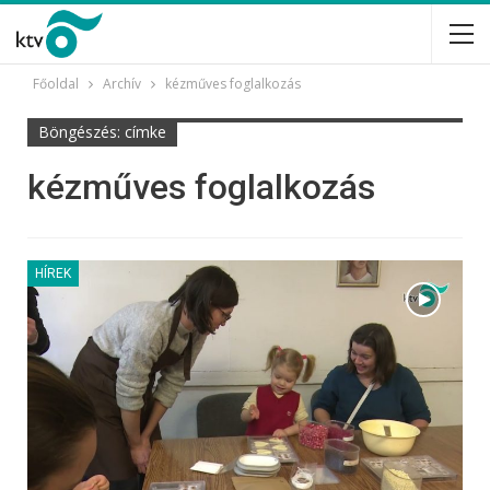
Főoldal
Archív
kézműves foglalkozás
Böngészés: címke
kézműves foglalkozás
HÍREK