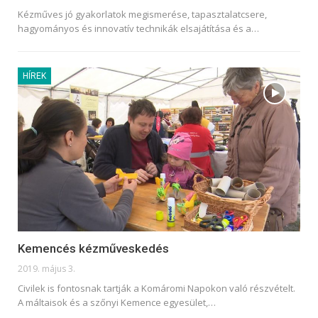
Kézműves jó gyakorlatok megismerése, tapasztalatcsere,
hagyományos és innovatív technikák elsajátítása és a
…
HÍREK
Kemencés kézműveskedés
2019. május 3.
Civilek is fontosnak tartják a Komáromi Napokon való részvételt.
A máltaisok és a szőnyi Kemence egyesület,
…