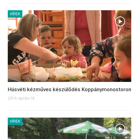
HÍREK
Húsvéti kézműves készülődés Koppánymonostoron
2019. április 18.
HÍREK