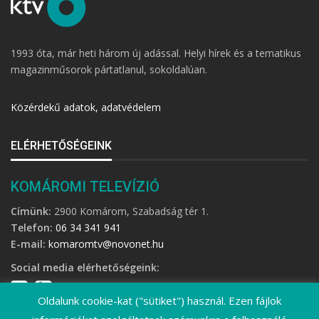
1993 óta, már heti három új adással. Helyi hírek és a tematikus
magazinműsorok pártatlanul, sokoldalúan.
Közérdekű adatok, adatvédelem
ELÉRHETŐSÉGEINK
KOMÁROMI TELEVÍZIÓ
Címünk:
2900 Komárom, Szabadság tér 1.
Telefon:
06 34 341 941
E-mail:
komaromtv@novonet.hu
Social media elérhetőségeink:
Oldalunk cookie-kat ("sütiket") használ. Ezen fájlok