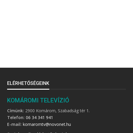
ELÉRHETŐSÉGEINK
KOMÁROMI TELEVÍZIÓ
Címünk:
2900 Komárom, Szabadság tér 1.
Telefon:
06 34 341 941
E-mail:
komaromtv@novonet.hu