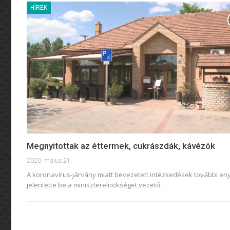
HÍREK
Megnyitottak az éttermek, cukrászdák, kávézók
2020. május 21.
A koronavírus-járvány miatt bevezetett intézkedések további eny
jelentette be a miniszterelnökséget vezető
…