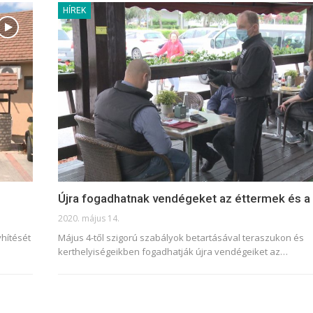
HÍREK
Újra fogadhatnak vendégeket az éttermek és a
2020. május 14.
hítését
Május 4-től szigorú szabályok betartásával teraszukon és
kerthelyiségeikben fogadhatják újra vendégeiket az
…