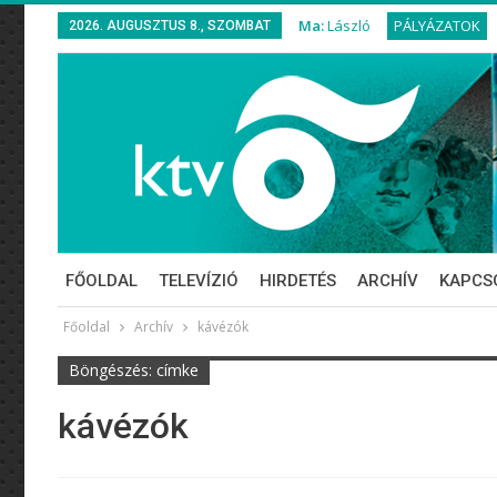
Ma:
László
PÁLYÁZATOK
2026. AUGUSZTUS 8., SZOMBAT
FŐOLDAL
TELEVÍZIÓ
HIRDETÉS
ARCHÍV
KAPCS
Főoldal
Archív
kávézók
Böngészés: címke
kávézók