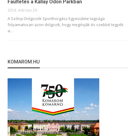
Faültetés a Kállay Ödön Parkban
2018. március 29.
A Szőnyi Dolgozók Sporthorgász Egyesülete tagsága
folyamatosan azon dolgozik, hogy megóvják és szebbé tegyék
a…
KOMAROM.HU