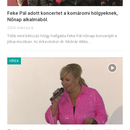
Feke Pál adott koncertet a komáromi hölgyeknek,
Nőnap alkalmából.
2024. március 8.
Több mint kétszáz hölgy hallgatta Feke Pál nőnapi koncertjét a
Jókai moziban. Az érkezéskor dr. Molnár Attila
…
HÍREK