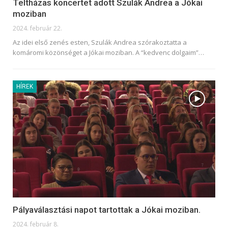
Teltházas koncertet adott Szulák Andrea a Jókai
moziban
2024. február 22.
Az idei első zenés esten, Szulák Andrea szórakoztatta a
komáromi közönséget a Jókai moziban. A “kedvenc dolgaim”
…
HÍREK
Pályaválasztási napot tartottak a Jókai moziban.
2024. február 8.