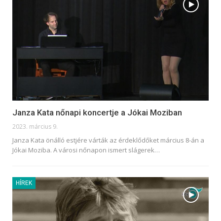
Janza Kata nőnapi koncertje a Jókai Moziban
2023. március 9.
Janza Kata önálló estjére várták az érdeklődőket március 8-án a
Jókai Moziba. A városi nőnapon ismert slágerek
…
HÍREK