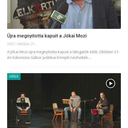
Újra megnyitotta kapuit a Jókai Mozi
2021. október 21.
A Jókai Mozi újra megnyitotta kapuit a látogatók előtt. Október 21-
én Kálomista Gábor politikai krimijét nézhették
…
HÍREK