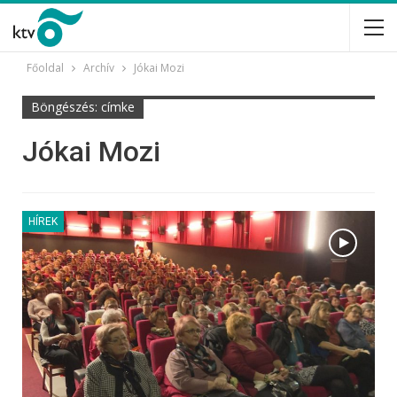
Főoldal
Archív
Jókai Mozi
Böngészés: címke
Jókai Mozi
HÍREK