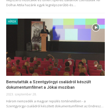
Népszerű musicalek és ismert operett dallamok csendültek fel
Dolhai Attila hazánk egyik legnépszerűbb és
…
HÍREK
Bemutatták a Szentgyörgyi családról készült
dokumentumfilmet a Jókai moziban
2023. szeptember 28.
Három nemzedék a magyar repülés történetében - a
Szentgyörgyi családról készített dokumentumfilmet az Endresz
…