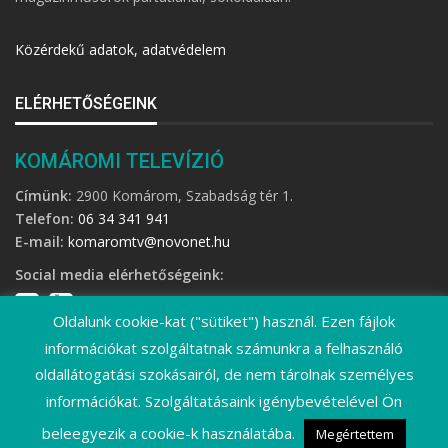
Közérdekű adatok, adatvédelem
ELÉRHETŐSÉGEINK
KOMÁROMI TELEVÍZIÓ
Címünk:
2900 Komárom, Szabadság tér 1.
Telefon:
06 34 341 941
E-mail:
komaromtv@novonet.hu
Social media elérhetőségeink:
Oldalunk cookie-kat ("sütiket") használ. Ezen fájlok
információkat szolgáltatnak számunkra a felhasználó
oldallátogatási szokásairól, de nem tárolnak személyes
információkat. Szolgáltatásaink igénybevételével Ön
©
2026 Komáromi Televízió • Minden jog fenntartva!
beleegyezik a cookie-k használatába.
Megértettem