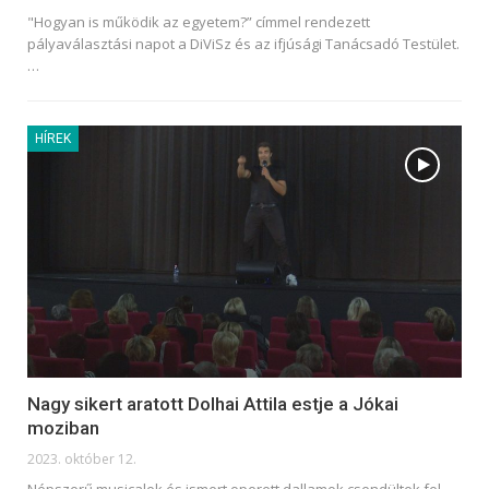
"Hogyan is működik az egyetem?” címmel rendezett
pályaválasztási napot a DiViSz és az ifjúsági Tanácsadó Testület.
…
HÍREK
Nagy sikert aratott Dolhai Attila estje a Jókai
moziban
2023. október 12.