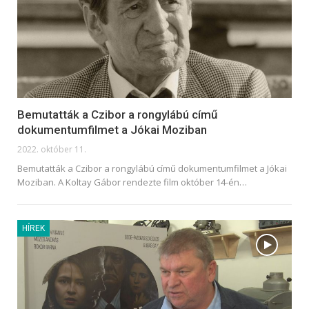
Bemutatták a Czibor a rongylábú című
dokumentumfilmet a Jókai Moziban
2022. október 11.
Bemutatták a Czibor a rongylábú című dokumentumfilmet a Jókai
Moziban. A Koltay Gábor rendezte film október 14-én
…
HÍREK