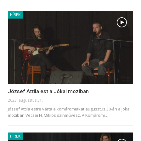
HÍREK
József Attila est a Jókai moziban
2023. augusztus 31.
József Attila estre várta a komáromiakat augusztus 30-án a Jókai
moziban Vecsei H. Miklós színművész. A Komáromi
…
HÍREK