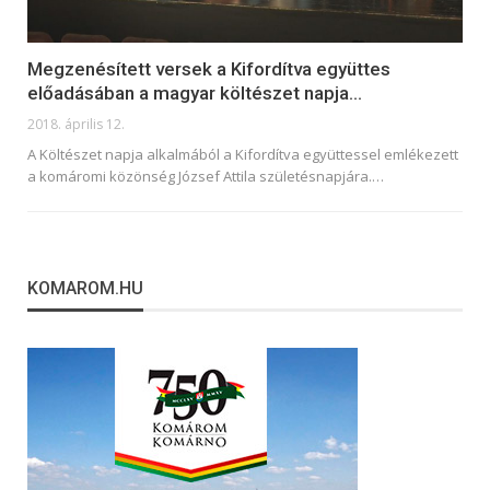
Megzenésített versek a Kifordítva együttes
előadásában a magyar költészet napja…
2018. április 12.
A Költészet napja alkalmából a Kifordítva együttessel emlékezett
a komáromi közönség József Attila születésnapjára.…
KOMAROM.HU