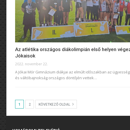
Az atlétika országos diákolimpián első helyen vége
Jókaisok
2022. november 22.
A Jókai Mór Gimnázium diákjai az elmúlt időszakban az ügyesség
és váltóbajnokság országos döntőjén vettek
…
1
2
KÖVETKEZŐ OLDAL