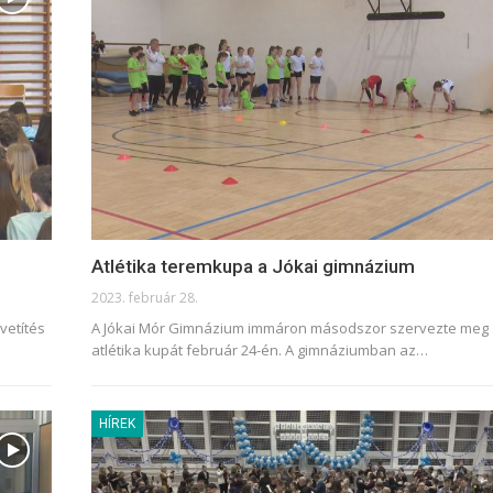
Atlétika teremkupa a Jókai gimnázium
2023. február 28.
vetítés
A Jókai Mór Gimnázium immáron másodszor szervezte meg 
atlétika kupát február 24-én. A gimnáziumban az
…
HÍREK