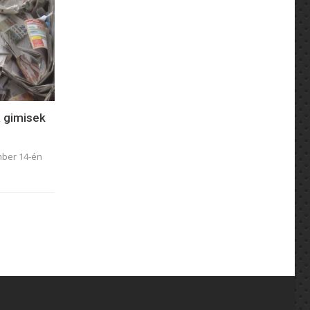
a gimisek
mber 14-én