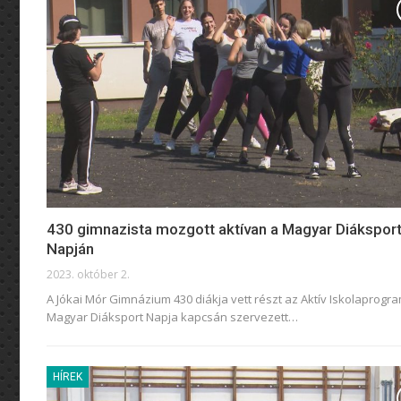
430 gimnazista mozgott aktívan a Magyar Diákspor
Napján
2023. október 2.
A Jókai Mór Gimnázium 430 diákja vett részt az Aktív Iskolaprogr
Magyar Diáksport Napja kapcsán szervezett
…
HÍREK