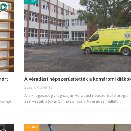
HÍREK
mért
A véradást népszerűsítették a komáromi diáko
2023. október 12.
A lelki egészség világnapján véradást népszerűsítő progra
szerveztek a Jókai Gimnáziumban. A véradás mellett
…
rsenyt
SPORT