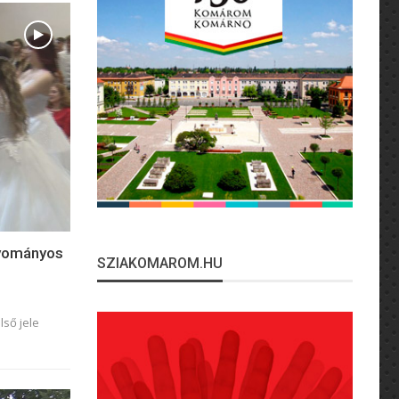
agyományos
SZIAKOMAROM.HU
lső jele