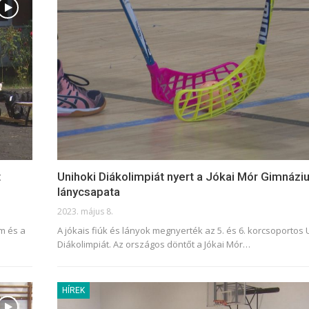
t
Unihoki Diákolimpiát nyert a Jókai Mór Gimnáziu
lánycsapata
2023. május 8.
am és a
A jókais fiúk és lányok megnyerték az 5. és 6. korcsoportos 
Diákolimpiát. Az országos döntőt a Jókai Mór
…
HÍREK