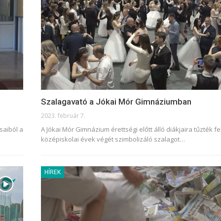
Szalagavató a Jókai Mór Gimnáziumban
2023. február 7.
saiból a
A Jókai Mór Gimnázium érettségi előtt álló diákjaira tűzték fe
középiskolai évek végét szimbolizáló szalagot
…
HÍREK