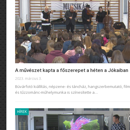
A művészet kapta a főszerepet a héten a Jókaiban
2023. március 3.
Búvárfotó kiállítás, népzene- és táncház, hangszerbemutató, film
és tűzzománc-műhelymunka is színesítette a
…
HÍREK