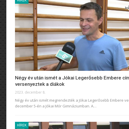
HÍREK
Négy év után ismét a Jókai Legerősebb Embere cí
versenyeztek a diákok
2023. december 8.
Négy év után ismét megrendezték a Jókai Legerősebb Embere ve
december 5-én a Jókai Mór Gimnáziumban. A
…
HÍREK