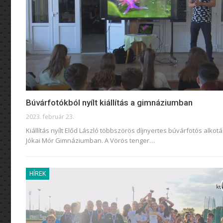
Búvárfotókból nyílt kiállítás a gimnáziumban
2023. február 23.
Kiállítás nyílt Előd László többszörös díjnyertes búvárfotós alkotá
Jókai Mór Gimnáziumban. A Vörös tenger
…
HÍREK