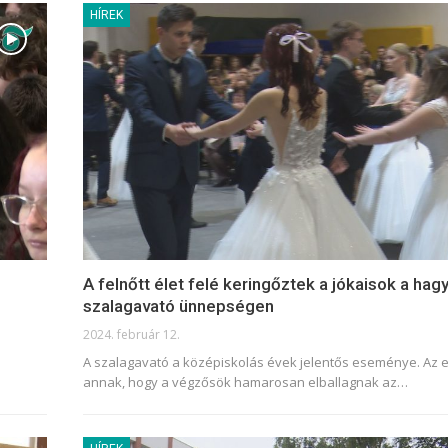
HÍREK
A felnőtt élet felé keringőztek a jókaisok a h
szalagavató ünnepségen
2024. február 12.
A szalagavató a középiskolás évek jelentős eseménye. Az e
annak, hogy a végzősök hamarosan elballagnak az
…