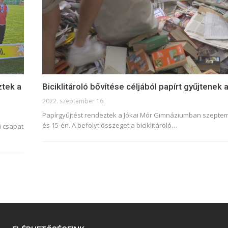
ztek a
Biciklitároló bővítése céljából papírt gyűjtenek 
2022. szeptember 16.
Papírgyűjtést rendeztek a Jókai Mór Gimnáziumban szepte
és 15-én. A befolyt összeget a biciklitároló
…
i csapat