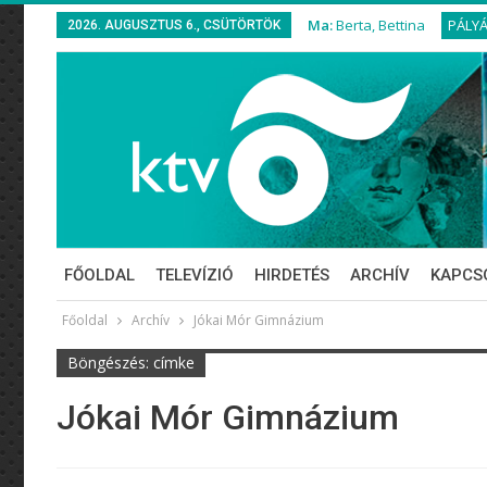
Ma:
Berta, Bettina
PÁLY
2026. AUGUSZTUS 6., CSÜTÖRTÖK
FŐOLDAL
TELEVÍZIÓ
HIRDETÉS
ARCHÍV
KAPCS
Főoldal
Archív
Jókai Mór Gimnázium
Böngészés: címke
Jókai Mór Gimnázium