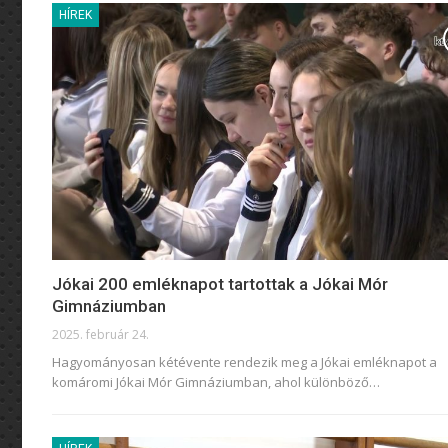
HÍREK
Jókai 200 emléknapot tartottak a Jókai Mór
Gimnáziumban
2025. február 24.
Hagyományosan kétévente rendezik meg a Jókai emléknapot a
komáromi Jókai Mór Gimnáziumban, ahol különböző
…