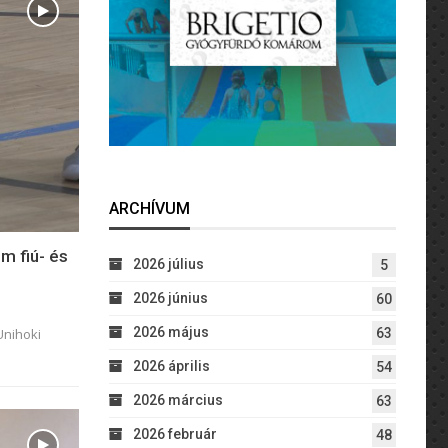
ARCHÍVUM
m fiú- és
2026 július
5
2026 június
60
2026 május
63
Unihoki
2026 április
54
2026 március
63
2026 február
48