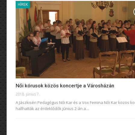
HÍREK
Női kórusok közös koncertje a Városházán
2018. június 7.
A Jászkiséri Pedagógus Női Kar és a Vox Femina Női Kar közös ko
hallhatták az érdeklődők június 2-án a…