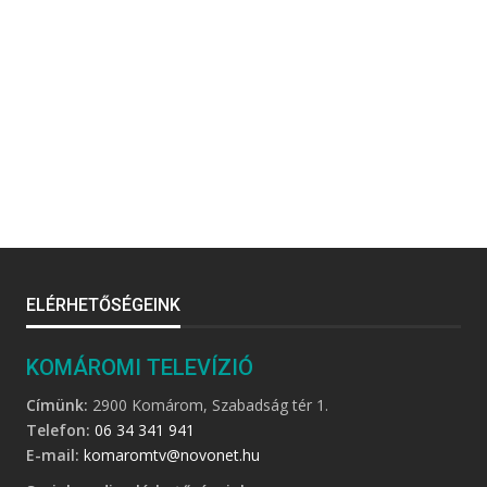
ELÉRHETŐSÉGEINK
KOMÁROMI TELEVÍZIÓ
Címünk:
2900 Komárom, Szabadság tér 1.
Telefon:
06 34 341 941
E-mail:
komaromtv@novonet.hu