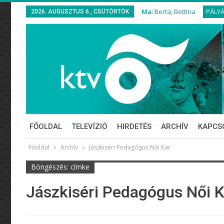
Ma:
Berta, Bettina
PÁLY
2026. AUGUSZTUS 6., CSÜTÖRTÖK
FŐOLDAL
TELEVÍZIÓ
HIRDETÉS
ARCHÍV
KAPCS
Főoldal
Archív
Jászkiséri Pedagógus Női Kar
Böngészés: címke
Jászkiséri Pedagógus Női K