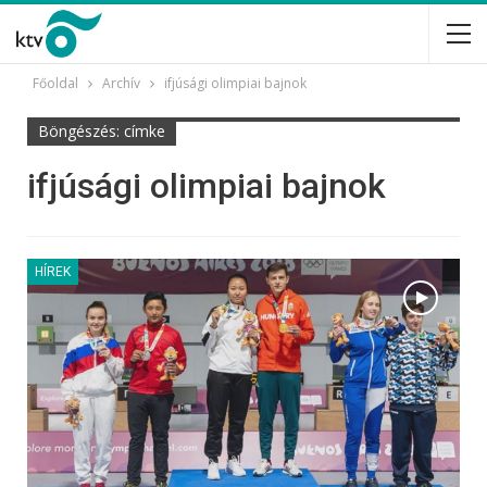
Főoldal
Archív
ifjúsági olimpiai bajnok
Böngészés: címke
ifjúsági olimpiai bajnok
HÍREK