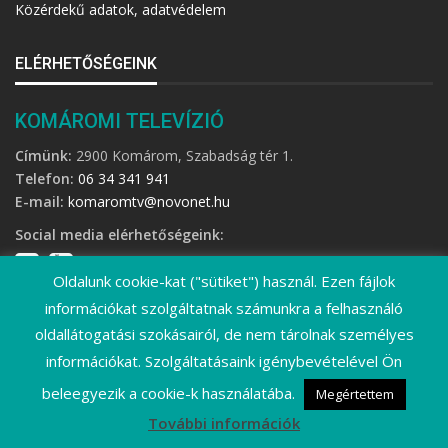
Közérdekű adatok, adatvédelem
ELÉRHETŐSÉGEINK
KOMÁROMI TELEVÍZIÓ
Címünk:
2900 Komárom, Szabadság tér 1.
Telefon:
06 34 341 941
E-mail:
komaromtv@novonet.hu
Social media elérhetőségeink:
Oldalunk cookie-kat ("sütiket") használ. Ezen fájlok
információkat szolgáltatnak számunkra a felhasználó
oldallátogatási szokásairól, de nem tárolnak személyes
információkat. Szolgáltatásaink igénybevételével Ön
©
2026 Komáromi Televízió • Minden jog fenntartva!
beleegyezik a cookie-k használatába.
Megértettem
További információk