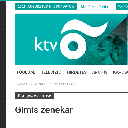
Ma:
Berta, Bettina
PÁLY
2026. AUGUSZTUS 6., CSÜTÖRTÖK
FŐOLDAL
TELEVÍZIÓ
HIRDETÉS
ARCHÍV
KAPCS
Főoldal
Archív
Gimis zenekar
Böngészés: címke
Gimis zenekar