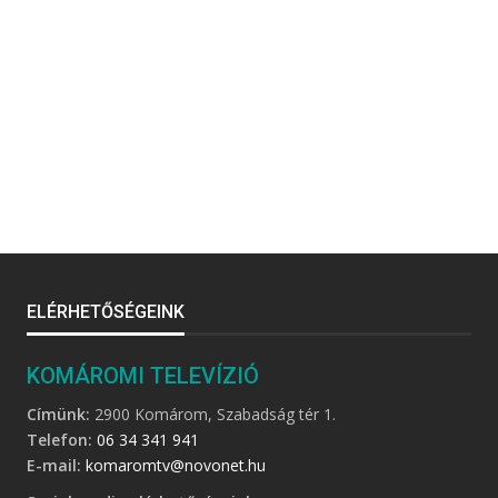
ELÉRHETŐSÉGEINK
KOMÁROMI TELEVÍZIÓ
Címünk:
2900 Komárom, Szabadság tér 1.
Telefon:
06 34 341 941
E-mail:
komaromtv@novonet.hu