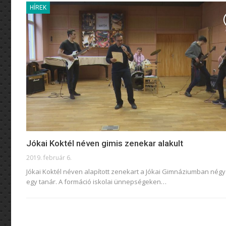
HÍREK
Jókai Koktél néven gimis zenekar alakult
2019. február 6.
Jókai Koktél néven alapított zenekart a Jókai Gimnáziumban négy
egy tanár. A formáció iskolai ünnepségeken…