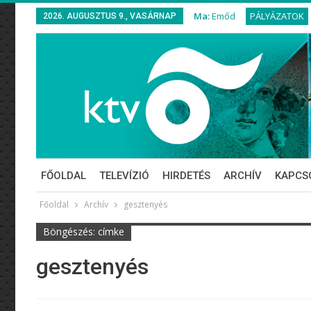
Ma:
Emőd
PÁLYÁZATOK
2026. AUGUSZTUS 9., VASÁRNAP
FŐOLDAL
TELEVÍZIÓ
HIRDETÉS
ARCHÍV
KAPCS
Főoldal
Archív
gesztenyés
Böngészés: címke
gesztenyés