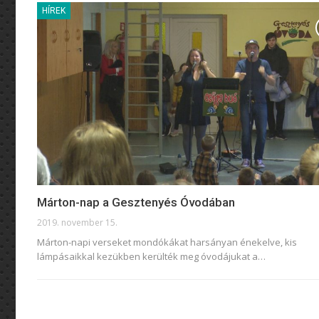
HÍREK
Márton-nap a Gesztenyés Óvodában
2019. november 15.
Márton-napi verseket mondókákat harsányan énekelve, kis
lámpásaikkal kezükben kerülték meg óvodájukat a
…