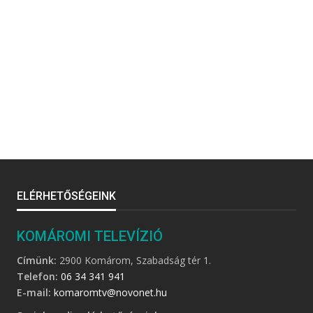
ELÉRHETŐSÉGEINK
KOMÁROMI TELEVÍZIÓ
Címünk:
2900 Komárom, Szabadság tér 1.
Telefon:
06 34 341 941
E-mail:
komaromtv@novonet.hu