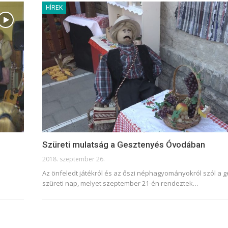
HÍREK
Szüreti mulatság a Gesztenyés Óvodában
2018. szeptember 26.
Az önfeledt játékról és az őszi néphagyományokról szól a 
szüreti nap, melyet szeptember 21-én rendeztek…