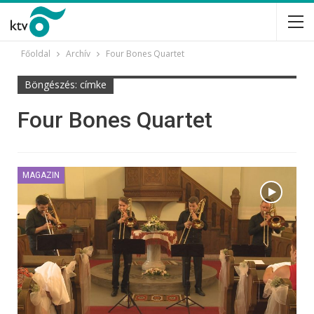
Főoldal
Archív
Four Bones Quartet
Böngészés: címke
Four Bones Quartet
MAGAZIN