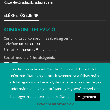
Közérdekű adatok, adatvédelem
ELÉRHETŐSÉGEINK
KOMÁROMI TELEVÍZIÓ
Címünk:
2900 Komárom, Szabadság tér 1.
Telefon:
06 34 341 941
E-mail:
komaromtv@novonet.hu
Social media elérhetőségeink:
Oldalunk cookie-kat ("sütiket") használ. Ezen fájlok
információkat szolgáltatnak számunkra a felhasználó
oldallátogatási szokásairól, de nem tárolnak személyes
információkat. Szolgáltatásaink igénybevételével Ön
©
2026 Komáromi Televízió • Minden jog fenntartva!
beleegyezik a cookie-k használatába.
Megértettem
További információk