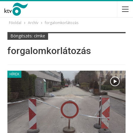
Főoldal
Archív
forgalomkorlátozás
Böngészés: címke
forgalomkorlátozás
HÍREK