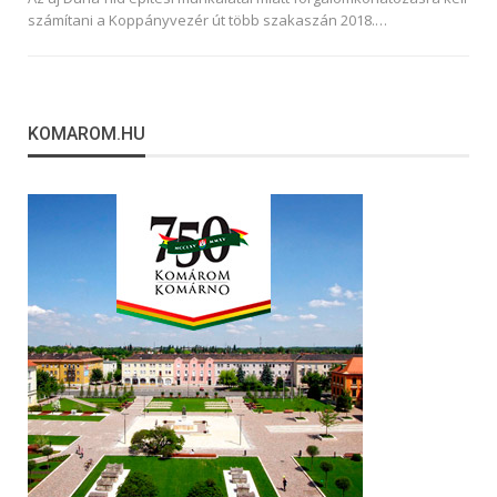
számítani a Koppányvezér út több szakaszán 2018.…
KOMAROM.HU