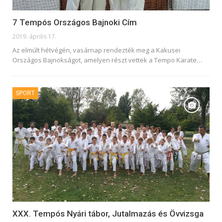
7 Tempós Országos Bajnoki Cím
2019. április 17.
Az elmúlt hétvégén, vasárnap rendezték meg a Kakusei
Országos Bajnokságot, amelyen részt vettek a Tempo Karate
…
SPORT
XXX. Tempós Nyári tábor, Jutalmazás és Övvizsga