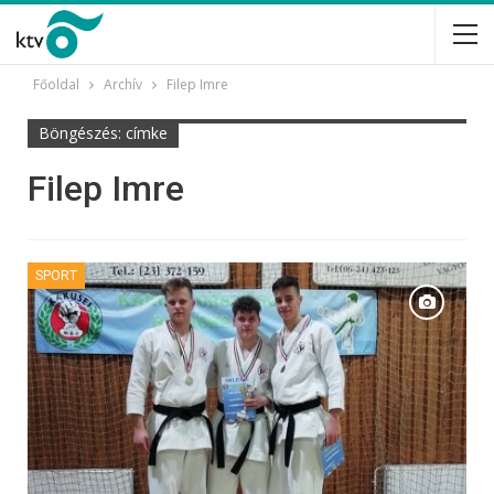
Főoldal
Archív
Filep Imre
Böngészés: címke
Filep Imre
SPORT