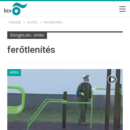
Főoldal
Archív
ferőtlenítés
Böngészés: címke
ferőtlenítés
HÍREK