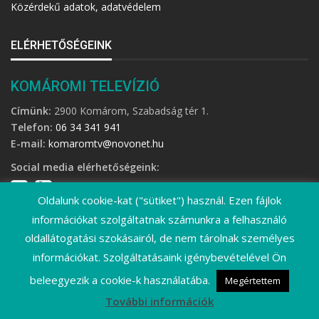
Közérdekű adatok, adatvédelem
ELÉRHETŐSÉGEINK
KOMÁROMI TELEVÍZIÓ
Címünk:
2900 Komárom, Szabadság tér 1.
Telefon:
06 34 341 941
E-mail:
komaromtv@novonet.hu
Social media elérhetőségeink:
Oldalunk cookie-kat ("sütiket") használ. Ezen fájlok
információkat szolgáltatnak számunkra a felhasználó
oldallátogatási szokásairól, de nem tárolnak személyes
információkat. Szolgáltatásaink igénybevételével Ön
©
2026 Komáromi Televízió • Minden jog fenntartva!
beleegyezik a cookie-k használatába.
Megértettem
További információk